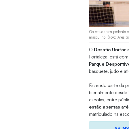
Os estudantes poderão com
masculino. (Foto: Ares 
O
Desafio Unifor 
Fortaleza, está com 
Parque Desportivo
basquete, judô e a
Fazendo parte da 
bienalmente desde 
escolas, entre públ
estão abertas até 
matriculado na esco
AS IN