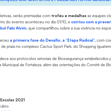
letivas, serão premiadas com
troféu e medalhas
as equipes cla
ento do evento aconteceu no dia 01/10, e
contou com a presen
bol Fabi Alvim
, que compartilhou sobre a sua vivência no espo
nteceu
a primeira fase do Desafio, a “Etapa Radical”,
com com
i de praia no complexo Cactus Sport Park, do Shopping Iguatem
ece aos protocolos setoriais de Biossegurança estabelecidos
ra Municipal de Fortaleza, além das orientações do Comitê de B
 Escolas 2021
tubro