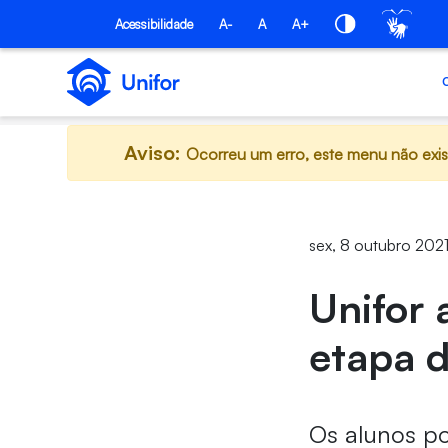
Pular para o Conteúdo principal
Acessibilidade
A-
A
A+
Aviso:
Ocorreu um erro, este menu não exis
sex, 8 outubro 202
Unifor 
etapa d
Os alunos po