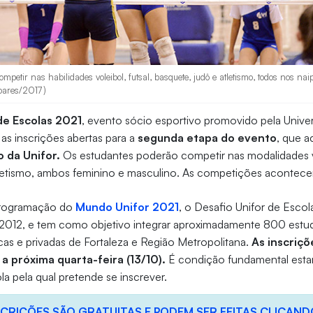
petir nas habilidades voleibol, futsal, basquete, judô e atletismo, todos nos nai
Soares/2017)
de Escolas 2021
, evento sócio esportivo promovido pela Unive
as inscrições abertas para a
segunda etapa do evento
, que 
 da Unifor.
Os estudantes poderão competir nas modalidades vo
tletismo, ambos feminino e masculino. As competições acontece
programação do
Mundo Unifor 2021
, o Desafio Unifor de Esco
2012, e tem como objetivo integrar aproximadamente 800 estu
icas e privadas de Fortaleza e Região Metropolitana.
As inscriçõ
a próxima quarta-feira (13/10).
É condição fundamental esta
la pela qual pretende se inscrever.
SCRIÇÕES SÃO GRATUITAS E PODEM SER FEITAS CLICAND