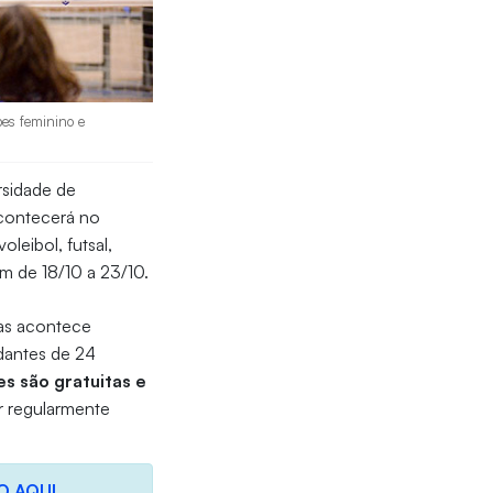
pes feminino e
rsidade de
acontecerá no
leibol, futsal,
m de 18/10 a 23/10.
las acontece
dantes de 24
es são gratuitas e
r regularmente
O AQUI