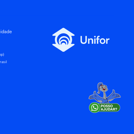
cidade
pp)
asil