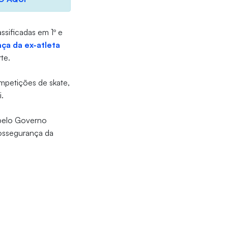
ssificadas em 1º e
ça da ex-atleta
rte.
petições de skate,
i.
 pelo Governo
iossegurança da