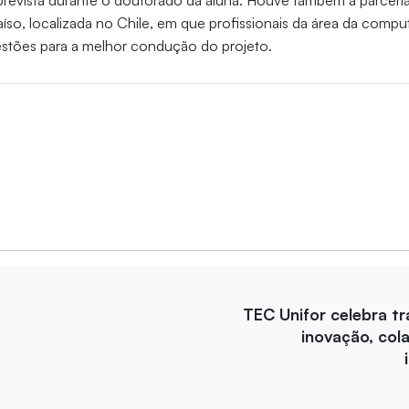
prevista durante o doutorado da aluna. Houve também a parceri
aíso, localizada no Chile, em que profissionais da área da comp
estões para a melhor condução do projeto.
TEC Unifor celebra tr
inovação, col