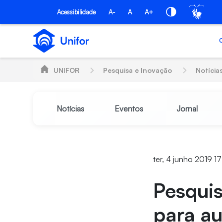
Pular para o Conteúdo principal
Acessibilidade
A-
A
A+
UNIFOR
Pesquisa e Inovação
Notícia
Notícias
Eventos
Jornal
ter, 4 junho 2019 17:
Pesquis
para au