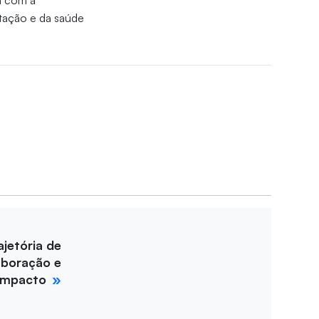
a com a
utação e da saúde
ajetória de
aboração e
impacto