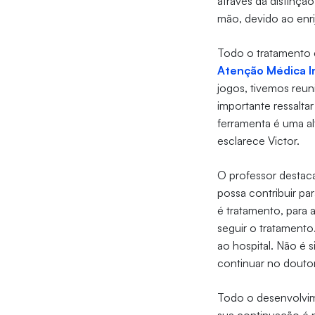
através da distinçã
mão, devido ao enr
Todo o tratamento 
Atenção Médica I
jogos, tivemos reun
importante ressalta
ferramenta é uma a
esclarece Victor.
O professor destaca
possa contribuir pa
é tratamento, para 
seguir o tratamento
ao hospital. Não é 
continuar no doutor
Todo o desenvolvime