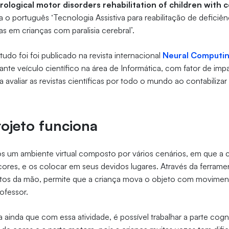
ological motor disorders rehabilitation of children with c
 o português ‘Tecnologia Assistiva para reabilitação de deficiê
as em crianças com paralisia cerebral’.
do foi foi publicado na revista internacional
Neural Computi
vante veículo científico na área de Informática, com fator de impa
ra avaliar as revistas científicas por todo o mundo ao contabilizar
ojeto funciona
 um ambiente virtual composto por vários cenários, em que a c
, cores, e os colocar em seus devidos lugares. Através da ferrame
os da mão, permite que a criança mova o objeto com movimen
rofessor.
 ainda que com essa atividade, é possível trabalhar a parte cogni