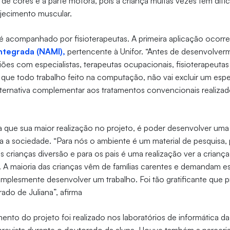
o de cores e a parte motora, pois a criança muitas vezes tem difi
ijecimento muscular.
é acompanhado por fisioterapeutas. A primeira aplicação ocorr
ntegrada (NAMI),
pertencente à Unifor. “Antes de desenvolver
iões com especialistas, terapeutas ocupacionais, fisioterapeutas
r que todo trabalho feito na computação, não vai excluir um espec
lternativa complementar aos tratamentos convencionais realiza
 que sua maior realização no projeto, é poder desenvolver uma 
ra a sociedade. “Para nós o ambiente é um material de pesquisa, 
as crianças diversão e para os pais é uma realização ver a crian
. A maioria das crianças vêm de famílias carentes e demandam e
simplesmente desenvolver um trabalho. Foi tão gratificante que
ado de Juliana”, afirma
nto do projeto foi realizado nos laboratórios de informática da 