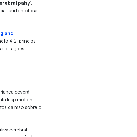
erebral palsy’
,
ncias audiomotoras
ng and
cto 4,2, principal
 as citações
riança deverá
nta leap motion,
tos da mão sobre o
tiva cerebral