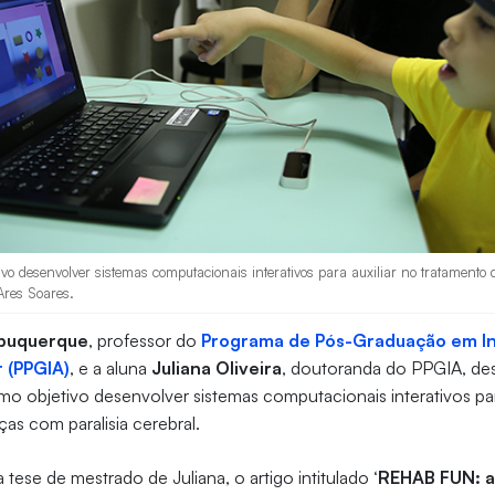
ivo desenvolver sistemas computacionais interativos para auxiliar no tratamento
 Ares Soares.
lbuquerque
, professor do
Programa de Pós-Graduação em I
r (PPGIA)
, e a aluna
Juliana Oliveira
, doutoranda do PPGIA, d
o objetivo desenvolver sistemas computacionais interativos para
ças com paralisia cerebral.
da tese de mestrado de Juliana, o artigo intitulado
‘REHAB FUN: a