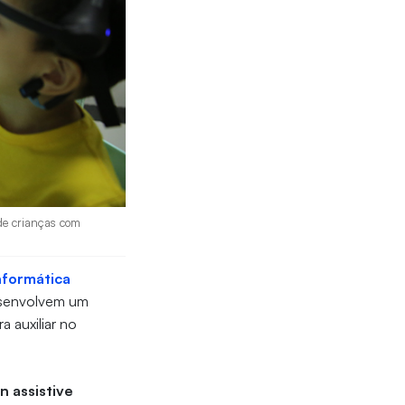
 de crianças com
nformática
esenvolvem um
 auxiliar no
n assistive