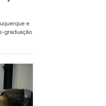
buquerque e
ós-graduação