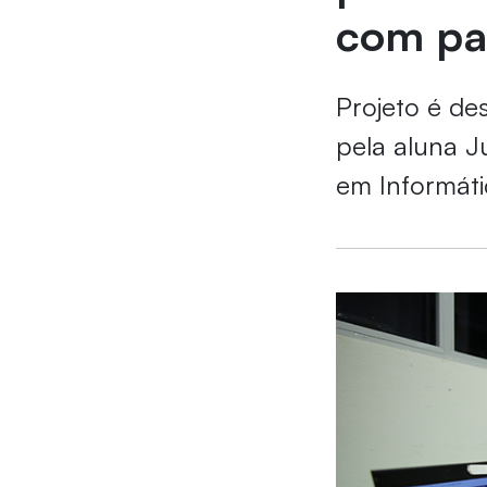
com par
Projeto é de
pela aluna J
em Informáti