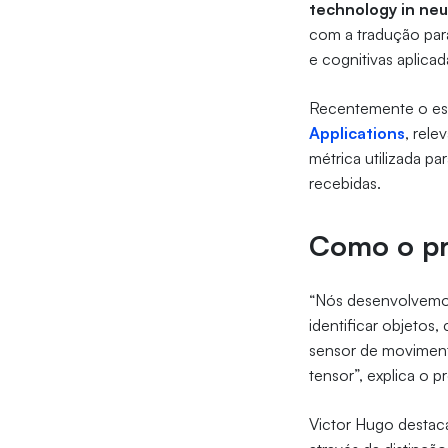
technology in neur
com a tradução para
e cognitivas aplicad
Recentemente o estu
Applications
, rele
métrica utilizada pa
recebidas.
Como o pr
“Nós desenvolvemos
identificar objetos
sensor de moviment
tensor”, explica o p
Victor Hugo destaca