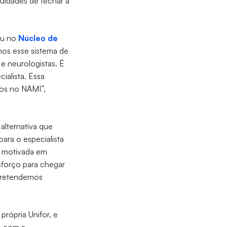
culdades de fechar a
eu no
Núcleo de
mos esse sistema de
 e neurologistas. É
ialista. Essa
dos no NAMI”,
alternativa que
para o especialista
ça motivada em
sforço para chegar
 pretendemos
própria Unifor, e