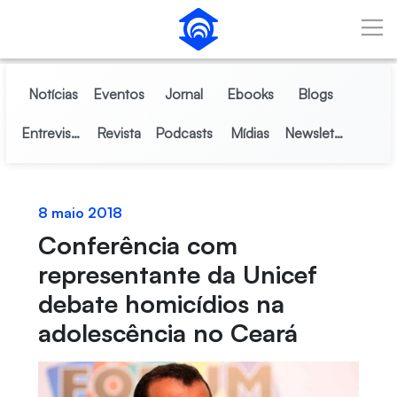
Pular para o Conteúdo principal
Notícias
Eventos
Jornal
Ebooks
Blogs
Entrevistas
Revista
Podcasts
Mídias
Newsletter
8 maio 2018
Conferência com
representante da Unicef
debate homicídios na
adolescência no Ceará