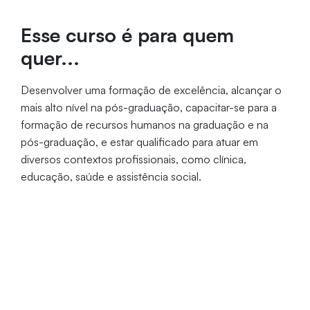
Esse curso é para quem
quer...
Desenvolver uma formação de excelência, alcançar o
mais alto nível na pós-graduação, capacitar-se para a
formação de recursos humanos na graduação e na
pós-graduação, e estar qualificado para atuar em
diversos contextos profissionais, como clínica,
educação, saúde e assistência social.
Com o objetivo de...
Habilitar-se para a docência e a pesquisa no Ensino
Superior e na Pós-Graduação (lato e stricto sensu),
aprimorar sua atuação em múltiplos contextos e
contribuir para a resolução de problemas sociais