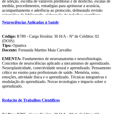
de seleção, escolha de variáveis preditoras e de desfecho, escalas de
medida, procedimentos, estratégias para aprimorar a acurácia,
acompanhamento e aderência ao protocolo, delineando revisão
sistemática de bibliografia, elaboração de trabalhos científicos,
princípios de integridade ética, responsabilidades do investigador e
Neurociências Aplicadas à Saúde
da instituição, conflitos de interesse e normas de regulamentação dos
comitês locais e Comissão Nacional de Ética em Pesquisa
(CONEP). A disciplina privilegiará a abordagem de problemas reais
Código:
R789 - Carga Horária: 30 H/A - Nº de Créditos: 02
e exemplos práticos em relação aos princípios da metodologia
(DOIS)
científica e bioética.
Tipo:
Optativa
Docente:
Fernanda Martins Maia Carvalho
EMENTA:
Fundamentos de neuroanatomia e neurofisiologia.
Conceitos de neurociências aplicado a mecanismos de aprendizado.
Neuroplasticidade, conectividade neural e aprendizado. Pensamento
crítico no ensino para profissionais de saúde. Memória, sono,
emoções, atividade física e o aprendizado. Técnicas integrativas e
modulação do aprendizado. Novas tecnologias e impacto sobre o
aprendizado.
Redação de Trabalhos Científicos