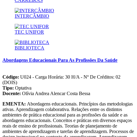
CARREIRAS
à tarde, mas não de forma contínua. Estes quatro turnos da semana
dificilmente são ocupados simultaneamente. A maioria das
disciplinas ocupa somente um turno por semana, durante 8 semanas.
INTERCÂMBIO
Cada aluno poderá planejar seus horários, escolhendo as disciplinas
de acordo com seu interesse ou disponibilidade (ver Matriz
Curricular). Nosso currículo possui 18 disciplinas, mas apenas 3
TEC UNIFOR
possuem caráter obrigatório. As disciplinas são planejadas seguindo
ordem lógica, mas poderão ser cursadas de forma alternativa (não há
pré-requisitos).
BIBLIOTECA
Abordagens Educacionais Para As Profissões Da Saúde
Código:
U024
- Carga Horária: 30 H/A - Nº De Créditos: 02
(DOIS)
Tipo:
Optativa
Docente:
Olívia Andrea Alencar Costa Bessa
EMENTA:
Abordagens educacionais. Princípios das metodologias
ativas. Aprendizagem colaborativa. Relações entre os distintos
ambientes de prática educacional para as profissões da saúde e as
abordagens educacionais. Conceitos e práticas em diversos espaços
reais de ensino de profissionais. Teorias de planejamento de
ambientes de aprendizagem e tarefas de aprendizagem. Processos de
design instrucional no contexto da aprendizagem. Aprendizagem