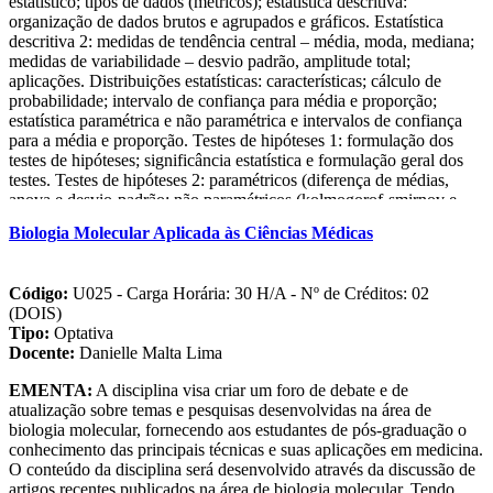
estatístico; tipos de dados (métricos); estatística descritiva:
organização de dados brutos e agrupados e gráficos. Estatística
descritiva 2: medidas de tendência central – média, moda, mediana;
medidas de variabilidade – desvio padrão, amplitude total;
aplicações. Distribuições estatísticas: características; cálculo de
probabilidade; intervalo de confiança para média e proporção;
estatística paramétrica e não paramétrica e intervalos de confiança
para a média e proporção. Testes de hipóteses 1: formulação dos
testes de hipóteses; significância estatística e formulação geral dos
testes. Testes de hipóteses 2: paramétricos (diferença de médias,
anova e desvio-padrão; não paramétricos (kolmogorof-smirnov e
mann-whitney). Amostragem: cálculo do tamanho da amostra.
Biologia Molecular Aplicada às Ciências Médicas
Correlação: coeficiente de pearson. Regressão: regressão linear
simples.
Código:
U025 - Carga Horária: 30 H/A - Nº de Créditos: 02
(DOIS)
Tipo:
Optativa
Docente:
Danielle Malta Lima
EMENTA:
A disciplina visa criar um foro de debate e de
atualização sobre temas e pesquisas desenvolvidas na área de
biologia molecular, fornecendo aos estudantes de pós-graduação o
conhecimento das principais técnicas e suas aplicações em medicina.
O conteúdo da disciplina será desenvolvido através da discussão de
artigos recentes publicados na área de biologia molecular. Tendo