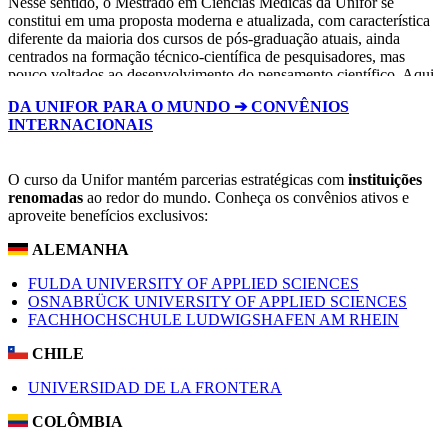
Nesse sentido, o Mestrado em Ciências Médicas da Unifor se
constitui em uma proposta moderna e atualizada, com característica
diferente da maioria dos cursos de pós-graduação atuais, ainda
centrados na formação técnico-científica de pesquisadores, mas
pouco voltados ao desenvolvimento do pensamento científico. Aqui,
a produção científica tem o olhar voltado para as necessidades da
DA UNIFOR PARA O MUNDO ➔ CONVÊNIOS
sociedade, com atenção à formação do docente do nível superior,
INTERNACIONAIS
especialmente quando considerada a abordagem de novos princípios
e métodos educacionais.
O curso da Unifor mantém parcerias estratégicas com
instituições
renomadas
ao redor do mundo. Conheça os convênios ativos e
aproveite benefícios exclusivos:
ALEMANHA
FULDA UNIVERSITY OF APPLIED SCIENCES
OSNABRÜCK UNIVERSITY OF APPLIED SCIENCES
FACHHOCHSCHULE LUDWIGSHAFEN AM RHEIN
CHILE
UNIVERSIDAD DE LA FRONTERA
COLÔMBIA