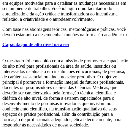
em equipes motivadas para a catalisar as mudanças necessárias em
seu ambiente de trabalho. Você irá agir como facilitador do
BEN-GURION UNIVERSITY OF THE NEGEV
aprendizado e da ação crítica e transformadora ao incentivar a
reflexão, a criatividade e o autodesenvolvimento.
ITÁLIA
Com base nas abordagens teóricas, metodológicas e práticas, você
UNIVERSITÀ DEGLI STUDI DI FIRENZE
deverá estar apto a desempenhar funções na formação acadêmica, na
UNIVERSITÀ DEGLI STUDI DI MILANO BICOCCA
orientação e avaliação de alunos de graduação, especialização e pós-
UNIVERSITÀ DEGLI STUDI DI PARMA
Capacitação de alto nível na área
graduação, na produção científica, na atuação qualificada no campo
UNIVERSITÀ DI PISA
da assistência à população e participação eficiente no setor
MÉXICO
produtivo.
O mestrado foi concebido com a missão de promover a capacitação
UNIVERSIDAD ANÁHUAC
de alto nível para profissionais da área da saúde, inseridos ou
UNIVERSIDAD DE SONORA
interessados na atuação em instituições educacionais, de pesquisa,
de caráter assistencial ou ainda no setor produtivo. O objetivo
PORTO RICO
principal é promover a formação integral de futuros profissionais,
docentes ou pesquisadores na área das Ciências Médicas, que
UNIVERSIDAD INTERAMERICANA DE PUERTO RICO
deverão ser caracterizados pela formação técnica, científica e
didática de alto nível, de forma a estarem capacitados para o
PORTUGAL
desenvolvimento de pesquisas inovadoras que invistam no
conhecimento científico, na transformação qualitativa de seus
INSTITUTO POLITÉCNICO DO PORTO
espaços de prática profissional, além da contribuição para a
INSTITUTO POLITÉCNICO DE BRAGANÇA
formação de profissionais adequados, ética e tecnicamente, para
UNIVERSIDADE DE TRÁS-OS-MONTES E ALTO
responder às necessidades de nossa sociedade.
DOURO
NOVA MEDICAL SCHOOL DA UNIVERSIDADE NOVA