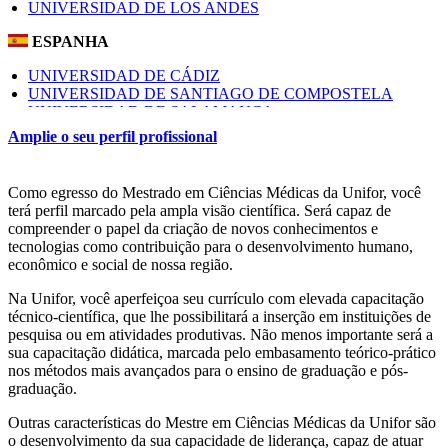
UNIVERSIDAD DE LOS ANDES
ESPANHA
UNIVERSIDAD DE CÁDIZ
UNIVERSIDAD DE SANTIAGO DE COMPOSTELA
UNIVERSIDAD DE SALAMANCA
UNIVERSIDAD DE OVIEDO
Amplie o seu perfil profissional
UNIVERSIDAD DE JAÉN
UNIVERSIDAD REY JUAN CARLOS
UNIVERSIDAD CAMILO JOSÉ CELA
Como egresso do Mestrado em Ciências Médicas da Unifor, você
UNIVERSITAT DE VALÈNCIA
terá perfil marcado pela ampla visão científica. Será capaz de
UNIVERSIDAD MIGUEL HERNÁNDEZ DE ELCHE
compreender o papel da criação de novos conhecimentos e
UNIVERSIDAD DE CASTILLA - LA MANCHA
tecnologias como contribuição para o desenvolvimento humano,
econômico e social de nossa região.
EUA
Na Unifor, você aperfeiçoa seu currículo com elevada capacitação
NORTHEASTERN ILLINOIS UNIVERSITY
técnico-científica, que lhe possibilitará a inserção em instituições de
VIRGINIA COMMONWEALTH UNIVERSITY
pesquisa ou em atividades produtivas. Não menos importante será a
sua capacitação didática, marcada pelo embasamento teórico-prático
FRANÇA
nos métodos mais avançados para o ensino de graduação e pós-
graduação.
UNIVERSITÉ DE REIMS CHAMPAGNE-ARDENNE
UNIVERSITÉ DE ROUEN
Outras características do Mestre em Ciências Médicas da Unifor são
o desenvolvimento da sua capacidade de liderança, capaz de atuar
ISRAEL