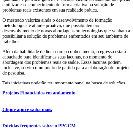
e utilizar esse conhecimento de forma criativa na solução de
problemas reais existentes em sua realidade prática.
O mestrado valoriza ainda o desenvolvimento de formação
metodológica e atitude proativa, que possibilitem ao
desenvolvimento de novas abordagens ou tecnologias que venham a
possibilitar a solução de problemas enfrentados em seu ambiente de
trabalho.
Além da habilidade de lidar com o conhecimento, o egresso estará
capacitado para identificar as suas lacunas, no momento de
abordagem dos problemas reais de saúde. Essas lacunas podem,
inclusive, servir como ponto de partida para a elaboração de projetos
de pesquisa.
Tais iniciativas poderão ter importante papel na busca de soluções
criativas e custo-efetivas para os diversos problemas relacionados à
Projetos Financiados em andamento
realidade sanitária da comunidade, possibilitando assim a melhoria
das condições de saúde da população, além de contribuir para a
produção científico-tecnológica, progressivamente reduzindo nossa
Clique aqui e saiba mais.
dependência em relação aos países mais desenvolvidos.
Dúvidas frequentes sobre o PPGCM