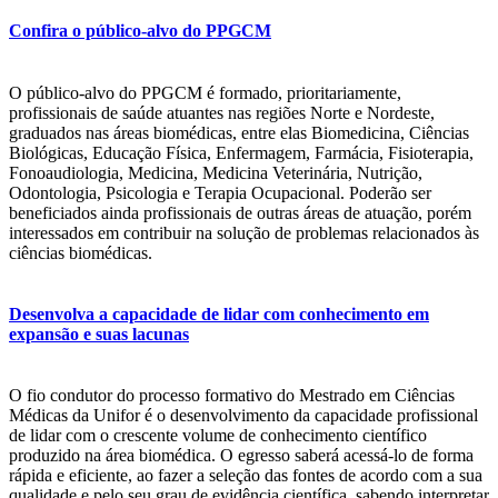
DE LISBOA
Confira o público-alvo do PPGCM
UNIVERSIDADE DO MINHO
O público-alvo do PPGCM é formado, prioritariamente,
* Esta lista está sujeita a alterações e a flutuações em status de aplicabilidade.
profissionais de saúde atuantes nas regiões Norte e Nordeste,
graduados nas áreas biomédicas, entre elas Biomedicina, Ciências
Biológicas, Educação Física, Enfermagem, Farmácia, Fisioterapia,
Fonoaudiologia, Medicina, Medicina Veterinária, Nutrição,
Odontologia, Psicologia e Terapia Ocupacional. Poderão ser
beneficiados ainda profissionais de outras áreas de atuação, porém
interessados em contribuir na solução de problemas relacionados às
ciências biomédicas.
Desenvolva a capacidade de lidar com conhecimento em
expansão e suas lacunas
O fio condutor do processo formativo do Mestrado em Ciências
Médicas da Unifor é o desenvolvimento da capacidade profissional
de lidar com o crescente volume de conhecimento científico
produzido na área biomédica. O egresso saberá acessá-lo de forma
rápida e eficiente, ao fazer a seleção das fontes de acordo com a sua
qualidade e pelo seu grau de evidência científica, sabendo interpretar