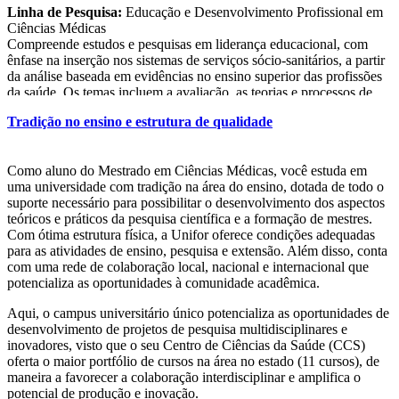
Linha de Pesquisa:
Educação e Desenvolvimento Profissional em
Ciências Médicas
Compreende estudos e pesquisas em liderança educacional, com
ênfase na inserção nos sistemas de serviços sócio-sanitários, a partir
da análise baseada em evidências no ensino superior das profissões
da saúde. Os temas incluem a avaliação, as teorias e processos de
ensino e aprendizagem em ambientes de prática profissional; o
Tradição no ensino e estrutura de qualidade
ensino em pequenos e grandes grupos; planejamento e avaliação
curricular e o desenvolvimento docente.
Como aluno do Mestrado em Ciências Médicas, você estuda em
uma universidade com tradição na área do ensino, dotada de todo o
suporte necessário para possibilitar o desenvolvimento dos aspectos
teóricos e práticos da pesquisa científica e a formação de mestres.
Com ótima estrutura física, a Unifor oferece condições adequadas
para as atividades de ensino, pesquisa e extensão. Além disso, conta
com uma rede de colaboração local, nacional e internacional que
potencializa as oportunidades à comunidade acadêmica.
Aqui, o campus universitário único potencializa as oportunidades de
desenvolvimento de projetos de pesquisa multidisciplinares e
inovadores, visto que o seu Centro de Ciências da Saúde (CCS)
oferta o maior portfólio de cursos na área no estado (11 cursos), de
maneira a favorecer a colaboração interdisciplinar e amplifica o
potencial de produção e inovação.