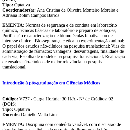
Tipo:
Optativa
Coordenador(a):
Ana Cristina de Oliveira Monteiro Moreira e
Adriana Rolim Campos Barros
EMENTA:
Normas de segurança e de conduta em laboratório
químico, técnicas básicas de laboratório e preparo de soluções;
Purificação e caracterização de biomoléculas bioativas ou de
interesse clínico; Biossegurança e ética na experimentação animal;
O papel dos estudos não-clínicos na pesquisa translacional; Vias de
administração de fármacos: vantagens, desvantagens, finalidade de
cada via; Escolha de modelos na pesquisa translacional; Realização
de ensaios não-clínicos de maior relevância na pesquisa
translacional.
Introdução à pós-graduação em Ciências Médicas
Código:
V737 - Carga Horária: 30 H/A - Nº de Créditos: 02
(DOIS)
Tipo:
Optativa
Docente:
Danielle Malta Lima
EMENTA:
Disciplina com conteúdo variável, com discussão de
grandes temas das linhas de pesquisa do Programa de Pós-