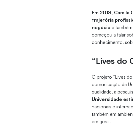
Em 2018, Camila C
trajetória profis
negócio
e também 
começou a falar sob
conhecimento, sob 
“Lives do
O projeto “Lives d
comunicação da Uni
qualidade, a pesqui
Universidade est
nacionais e interna
também em ambientes
em geral.