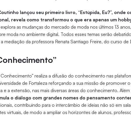
outinho lançou seu primeiro livro, “Estúpida, Eu?”, onde c
sional, revela como transformou o que era apenas um hob
explora as mudanças do mercado de moda nos últimos 13 anos
re moda no ambiente digital. Todos esses temas serão debatido
a mediação da professora Renata Santiago Freire, do curso de
 Conhecimento”
o Conhecimento” realiza a difusão do conhecimento nas platafo
versidade de Fortaleza reforçando a sua missão de promover o
sa e a extensão, nas mais diversas áreas do conhecimento. Além
imula o diálogo com grandes nomes do pensamento cont
cionais, contribuindo para o intercâmbio de ideias não só em sala
 virtuais, de modo a ampliar os horizontes de alunos, profess