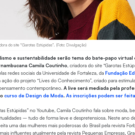
dora do site “Garotas Estúpidas”. (Foto: Divulgação)
lismo e sustentabilidade serão tema do bate-papo virtual
rnambucana Camila Coutinho
, criadora do site “Garotas Estú
elas redes sociais da Universidade de Fortaleza, da
Fundação Ed
ma ação do projeto “Lives do Conhecimento”, criado para estimul
 pensamento contemporâneo.
A live será mediada pela prof
do
curso de Design de Moda
.
As inscrições podem ser feita
as Estúpidas” no Youtube, Camila Coutinho fala sobre moda, bel
ualidades – tudo de forma leve e despretensiosa. Neste ano d
eleita uma das mulheres mais poderosas do Brasil pela revista Fo
s mais influentes atualmente pela revista Pequenas Empresas, G