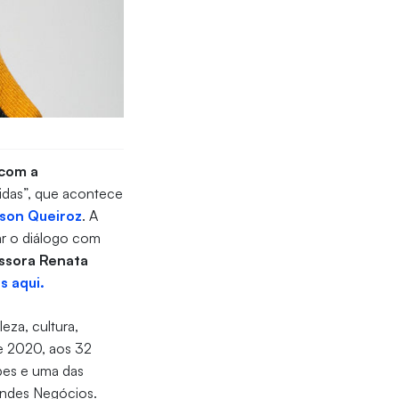
 com a
pidas”, que acontece
son Queiroz
. A
ar o diálogo com
essora Renata
s aqui.
eza, cultura,
e 2020, aos 32
rbes e uma das
randes Negócios.