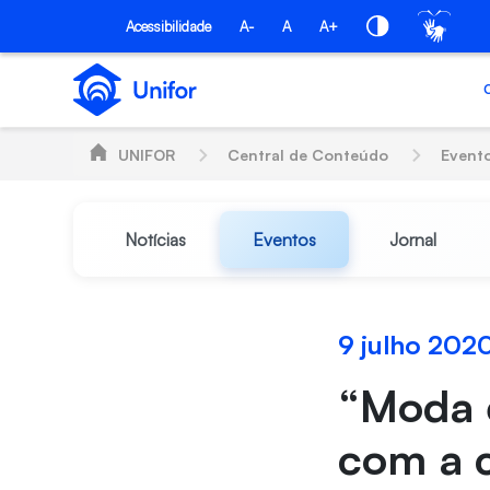
Pular para o Conteúdo principal
Acessibilidade
A-
A
A+
UNIFOR
Central de Conteúdo
Event
Notícias
Eventos
Jornal
9 julho 202
“Moda é
com a 