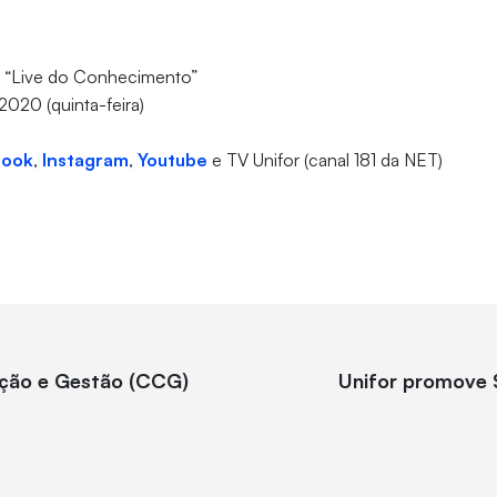
a “Live do Conhecimento”
2020 (quinta-feira)
book
,
Instagram
,
Youtube
e TV Unifor (canal 181 da NET)
ação e Gestão (CCG)
Unifor promove 