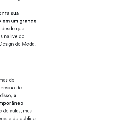
onta sua
by em um grande
, desde que
s na live do
 Design de Moda.
rmas de
 ensino de
 disso,
a
emporâneo
,
s de aulas, mas
ores e do público