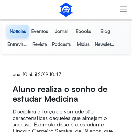
Pular para o Conteúdo principal
Notícias
Eventos
Jornal
Ebooks
Blog
Entrevistas
Revista
Podcasts
Mídias
Newsletter
qua, 10 abril 2019 10:47
Aluno realiza o sonho de
estudar Medicina
Disciplina e força de vontade são
características daqueles que almejam o
sucesso. Exemplo disso é o estudante
Lincoln Carneiro Saraiva, de 19 anos, que