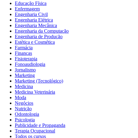
Educação Física
Enfermagem
Engenharia Civil
Engenharia Elétrica
Engenharia Mecânica
Engenharia da Computação
Engenharia de Produção
Estética e Cosmética
Farmácia
Finanças
Fisioterapia
Fonoaudiologia
Jornalismo
Marketing
Marketing (Tecnológico)
Medicina
Medicina Veterinária
Moda
Negócios
Nutrição
Odontologia
Psicologia
Publicidade e Propaganda
Terapia Ocupacional
Todos os cursos