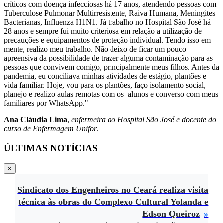
críticos com doença infecciosas há 17 anos, atendendo pessoas com
Tuberculose Pulmonar Multirresistente, Raiva Humana, Meningites
Bacterianas, Influenza H1N1. Já trabalho no Hospital São José há
28 anos e sempre fui muito criteriosa em relação a utilização de
precauções e equipamentos de proteção individual. Tendo isso em
mente, realizo meu trabalho. Não deixo de ficar um pouco
apreensiva da possibilidade de trazer alguma contaminação para as
pessoas que convivem comigo, principalmente meus filhos. Antes da
pandemia, eu conciliava minhas atividades de estágio, plantões e
vida familiar. Hoje, vou para os plantões, faço isolamento social,
planejo e realizo aulas remotas com os alunos e converso com meus
familiares por WhatsApp."
Ana Cláudia Lima
,
enfermeira do Hospital São José e docente do
curso de Enfermagem Unifor
.
ÚLTIMAS NOTÍCIAS
×
Sindicato dos Engenheiros no Ceará realiza visita
técnica às obras do Complexo Cultural Yolanda e
Edson Queiroz