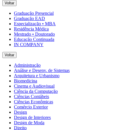
Voltar
Graduação Presencial
Graduação EAD
Especialização • MBA
Residência Médica
Mestrado • Doutorado
Educação Continuada
IN COMPANY
Voltar
Administração
Análise e Desenv. de Sistemas
Arquitetura e Urbanismo
Biomedicina
Cinema e Audiovisual
Ciência da Computação
Ciências Contábeis
Ciências Econômicas
Comércio Exterior
Design
Design de Interiores
Design de Moda
Direito