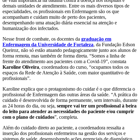
de vital importância na batalha contra a doença nos hospitais e
demais unidades de atendimento. Entre os mais diversos tipos de
especialidades, os profissionais em Enfermagem são os que
acompanham e cuidam muito de perto dos pacientes,
desempenhando uma atuação diária essencial na atenção e
humanização dos infectados.
Nesse front de combate, os
docentes
da
graduação em
Enfermagem da Universidade de Fortaleza
, da Fundação Edson
Queiroz, não só estão atuando
pedagogicamente junto aos alunos de
forma remota, mas também de forma direta. “Somos a linha de
frente do atendimento aos pacientes com a Covid-19”, constata
Karoline Oliveira
, coordenadora do curso, “ocupamos todos os
espaços da Rede de Atenção à Saúde, com maior quantitativo de
profissionais”.
Karoline explica que o protagonismo do cuidar é o que diferencia o
profissional de Enfermagem das outras áreas da saúde. “A prática do
cuidado é desenvolvida de forma permanente, sem intervalo, durante
as 24 horas do dia, ou seja,
sempre vai ter um profissional à beira
do leito para atender as necessidades do paciente e/ou cumprir
com o plano de cuidados
”, completa.
Além do cuidado direto ao paciente, a coordenadora ressalta a
inserção dos profissionais enfermeiros na gestão dos serviços e
sistemas de saúde, desenvolvendo ações gerenciais de diagnóstico,