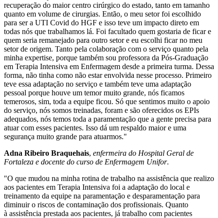
recuperação do maior centro cirúrgico do estado, tanto em tamanho
quanto em volume de cirurgias. Então, o meu setor foi escolhido
para ser a UTI Covid do HGF e isso teve um impacto direto em
todas nós que trabalhamos lá. Foi facultado quem gostaria de ficar e
quem seria remanejado para outro setor e eu escolhi ficar no meu
setor de origem. Tanto pela colaboração com o serviço quanto pela
minha expertise, porque também sou professora da Pós-Graduação
em Terapia Intensiva em Enfermagem desde a primeira turma. Dessa
forma, não tinha como não estar envolvida nesse processo. Primeiro
teve essa adaptação no serviço e também teve uma adaptação
pessoal porque houve um temor muito grande, nós ficamos
temerosos, sim, toda a equipe ficou. Só que sentimos muito o apoio
do serviço, nós somos treinadas, foram e são oferecidos os EPIs
adequados, nós temos toda a paramentação que a gente precisa para
atuar com esses pacientes. Isso dá um respaldo maior e uma
segurança muito grande para atuarmos."
Adna Ribeiro Braquehais
,
enfermeira do Hospital Geral de
Fortaleza e docente do curso de Enfermagem Unifor
.
"O que mudou na minha rotina de trabalho na assistência que realizo
aos pacientes em Terapia Intensiva foi a adaptação do local e
treinamento da equipe na paramentação e desparamentação para
diminuir o riscos de contaminação dos profissionais. Quanto
à assistência prestada aos pacientes, já trabalho com pacientes