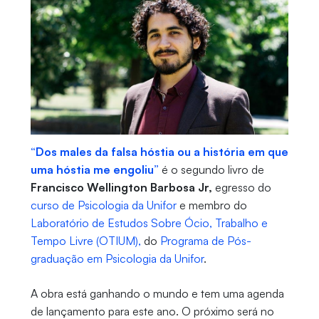
“Dos males da falsa hóstia ou a história em que
uma hóstia me engoliu”
é o segundo livro de
Francisco Wellington Barbosa Jr,
egresso do
curso de Psicologia da Unifor
e membro do
Laboratório de Estudos Sobre Ócio, Trabalho e
Tempo Livre (OTIUM),
do
Programa de Pós-
graduação em Psicologia da Unifor
.
A obra está ganhando o mundo e tem uma agenda
de lançamento para este ano. O próximo será no