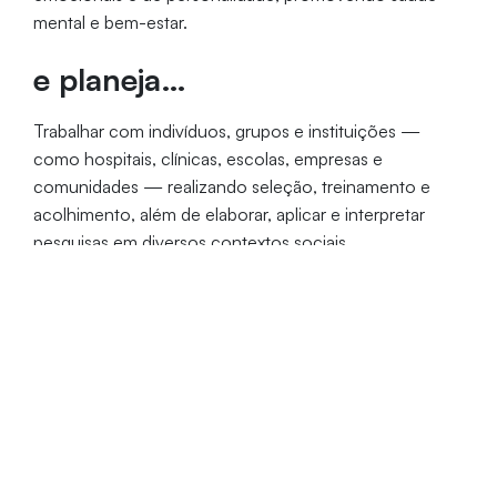
mental e bem-estar.
e planeja…
Trabalhar com indivíduos, grupos e instituições —
como hospitais, clínicas, escolas, empresas e
comunidades — realizando seleção, treinamento e
acolhimento, além de elaborar, aplicar e interpretar
pesquisas em diversos contextos sociais.
Período
Duração
Vagas
Manhã | Tarde | Noite
5 anos
165
Coordenação: Profa. Dra. Noália Magna
de Araújo
coordenacaopsicologia@unifor.br