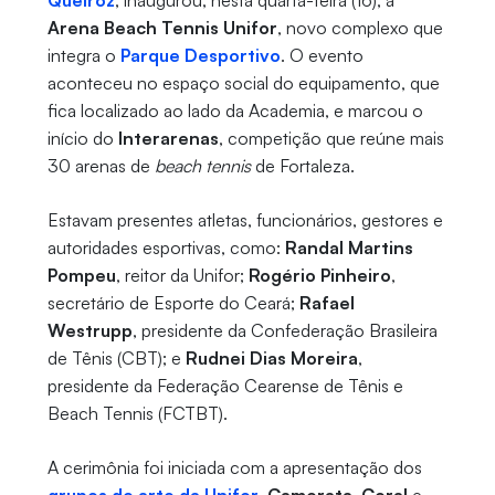
Queiroz
, inaugurou, nesta quarta-feira (16), a
Arena Beach Tennis Unifor
, novo complexo que
integra o
Parque Desportivo
. O evento
aconteceu no espaço social do equipamento, que
fica localizado ao lado da Academia, e marcou o
início do
Interarenas
, competição que reúne mais
30 arenas de
beach tennis
de Fortaleza.
Estavam presentes atletas, funcionários, gestores e
autoridades esportivas, como:
Randal Martins
Pompeu
, reitor da Unifor;
Rogério Pinheiro
,
secretário de Esporte do Ceará;
Rafael
Westrupp
, presidente da Confederação Brasileira
de Tênis (CBT); e
Rudnei Dias Moreira
,
presidente da Federação Cearense de Tênis e
Beach Tennis (FCTBT).
A cerimônia foi iniciada com a apresentação dos