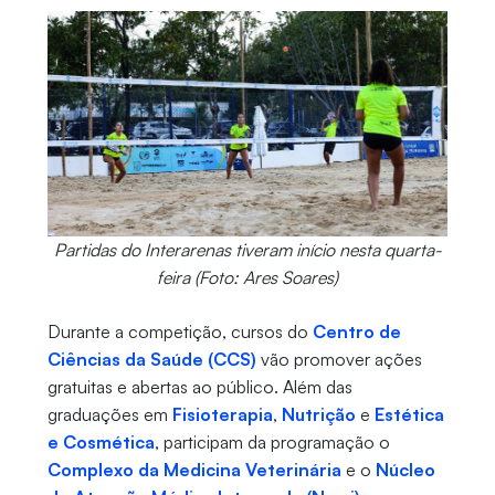
Partidas do Interarenas tiveram início nesta quarta-
feira (Foto: Ares Soares)
Durante a competição, cursos do
Centro de
Ciências da Saúde (CCS)
vão promover ações
gratuitas e abertas ao público. Além das
graduações em
Fisioterapia
,
Nutrição
e
Estética
e Cosmética
, participam da programação o
Complexo da Medicina Veterinária
e o
Núcleo