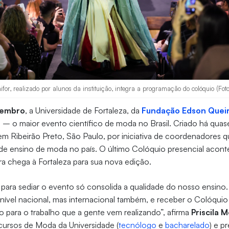
for, realizado por alunos da instituição, integra a programação do colóquio (Fot
tembro
, a Universidade de Fortaleza, da
Fundação Edson Quei
a
–
o maior evento científico de moda no Brasil. Criado há quas
m Ribeirão Preto, São Paulo, por iniciativa de coordenadores 
e ensino de moda no país. O último Colóquio presencial acon
ra chega à Fortaleza para sua nova edição.
para sediar o evento só consolida a qualidade do nosso ensino. 
 nível nacional, mas internacional também, e receber o Colóqui
ão para o trabalho que a gente vem realizando”, afirma
Priscila 
ursos de Moda da Universidade (
tecnólogo
e
bacharelado
) e p