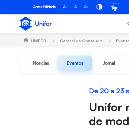
Pular para o Conteúdo principal
Acessibilidade
A-
A
A+
UNIFOR
Central de Conteúdo
Event
Notícias
Eventos
Jornal
De 20 a 23
Unifor 
de moda