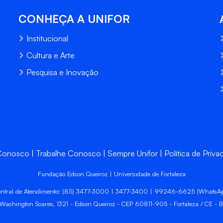
CONHEÇA A UNIFOR
Institucional
Cultura e Arte
Pesquisa e Inovação
 Conosco
Trabalhe Conosco
Sempre Unifor
Política de Priva
Fundação Edson Queiroz | Universidade de Fortaleza
ntral de Atendimento: (85) 3477-3000 | 3477-3400 | 99246-6625 (WhatsA
 Washington Soares, 1321 - Edson Queiroz - CEP 60811-905 - Fortaleza / CE - Br