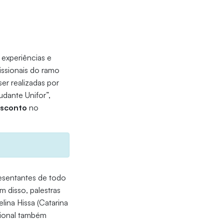
experiências e
issionais do ramo
er realizadas por
udante Unifor”,
sconto
no
esentantes de todo
ém disso, palestras
ina Hissa (Catarina
acional também