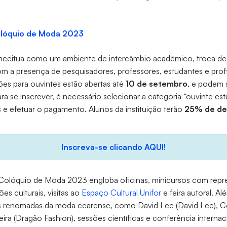
olóquio de Moda 2023
ceitua como um ambiente de intercâmbio acadêmico, troca de 
m a presença de pesquisadores, professores, estudantes e prof
ões para ouvintes estão abertas até
10 de setembro
, e podem s
ra se inscrever, é necessário selecionar a categoria “ouvinte est
e efetuar o pagamento. Alunos da instituição terão
25% de de
Inscreva-se clicando AQUI!
olóquio de Moda 2023 engloba oficinas, minicursos com repr
ões culturais, visitas ao
Espaço Cultural Unifor
e feira autoral. Al
 renomadas da moda cearense, como David Lee (David Lee), Cel
veira (Dragão Fashion), sessões científicas e conferência intern