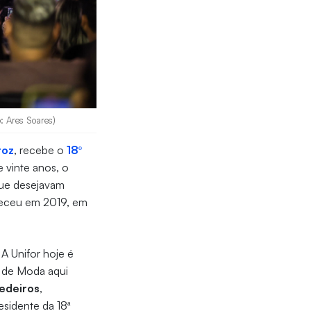
o: Ares Soares)
roz
, recebe o
18º
e vinte anos, o
que desejavam
teceu em 2019, em
A Unifor hoje é
o de Moda aqui
Medeiros
,
residente da 18ª