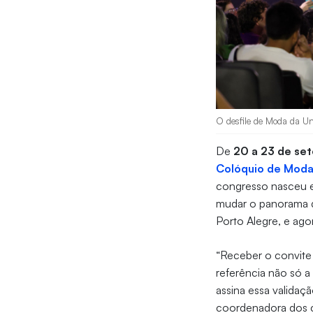
O desfile de Moda da Uni
De
20 a 23 de se
Colóquio de Mod
congresso nasceu e
mudar o panorama d
Porto Alegre, e ago
“Receber o convite 
referência não só a
assina essa validaç
coordenadora dos c