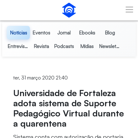
Pular para o Conteúdo principal
Notícias
Eventos
Jornal
Ebooks
Blog
Entrevistas
Revista
Podcasts
Mídias
Newsletter
ter, 31 março 2020 21:40
Universidade de Fortaleza
adota sistema de Suporte
Pedagógico Virtual durante
a quarentena
Sistema conta com autorização de portaria