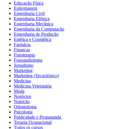
Educação Física
Enfermagem
Engenharia Civil
Engenharia Elétrica
Engenharia Mecânica
Engenharia da Computação
Engenharia de Produção
Estética e Cosmética
Farmácia
Finanças
Fisioterapia
Fonoaudiologia
Jornalismo
Marketing
Marketing (Tecnológico)
Medicina
Medicina Veterinária
Moda
Negócios
Nutrição
Odontologia
Psicologia
Publicidade e Propaganda
Terapia Ocupacional
Todos os cursos