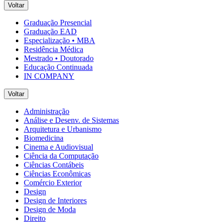
Voltar
Graduação Presencial
Graduação EAD
Especialização • MBA
Residência Médica
Mestrado • Doutorado
Educação Continuada
IN COMPANY
Voltar
Administração
Análise e Desenv. de Sistemas
Arquitetura e Urbanismo
Biomedicina
Cinema e Audiovisual
Ciência da Computação
Ciências Contábeis
Ciências Econômicas
Comércio Exterior
Design
Design de Interiores
Design de Moda
Direito