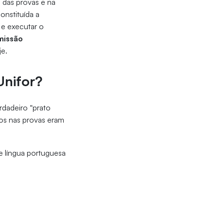
 das provas e na
onstituída a
 e executar o
missão
je.
 Unifor?
rdadeiro “prato
os nas provas eram
e língua portuguesa