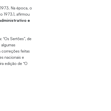
e 1973. Na época, o
vo 1973.1, afirmou
administrativo e
: “Os Sertões”, de
m algumas
correções feitas
es nacionais e
ira edição de “O