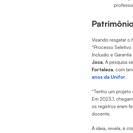
professo
Patrimôni
Visando resgatar o h
“Processo Seletivo 
Inclusão e Garantia
Joca
. A pesquisa s
Fortaleza
, com la
anos da Unifor
.
“Tenho um projeto d
Em 2023.1, chegamos
os registros eram fe
docente.
A ideia, revela, é c