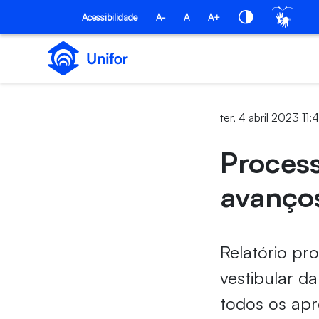
Pular para o Conteúdo principal
Acessibilidade
A-
A
A+
ter, 4 abril 2023 11:
Process
avanço
Relatório pr
vestibular d
todos os ap