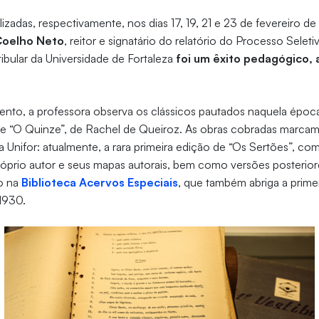
lizadas, respectivamente, nos dias 17, 19, 21 e 23 de fevereiro d
Coelho Neto
, reitor e signatário do relatório do Processo Seleti
tibular da Universidade de Fortaleza
foi um êxito pedagógico, 
to, a professora observa os clássicos pautados naquela época
 e “O Quinze”, de Rachel de Queiroz. As obras cobradas marca
Unifor: atualmente, a rara primeira edição de “Os Sertões”, com 
́prio autor e seus mapas autorais, bem como versões posterior
ão na
Biblioteca Acervos Especiais
, que também abriga a prime
1930.