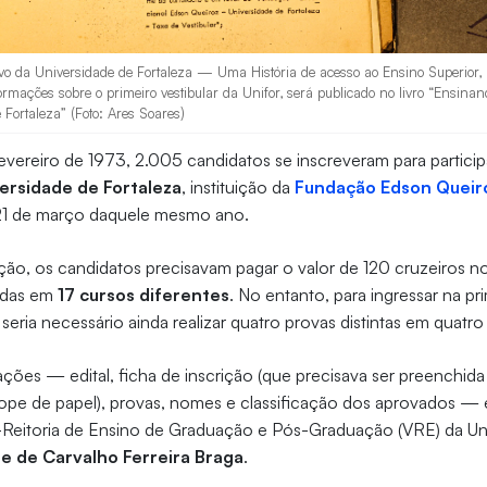
ivo da Universidade de Fortaleza — Uma História de acesso ao Ensino Superior,
nformações sobre o primeiro vestibular da Unifor, será publicado no livro “Ens
Fortaleza” (Foto: Ares Soares)
 fevereiro de 1973, 2.005 candidatos se inscreveram para partici
versidade de Fortaleza
, instituição da
Fundação Edson Queir
21 de março daquele mesmo ano.
rição, os candidatos precisavam pagar o valor de 120 cruzeiros n
adas em
17 cursos diferentes
. No entanto, para ingressar na pr
 seria necessário ainda realizar quatro provas distintas em quatro
ções — edital, ficha de inscrição (que precisava ser preenchida
ope de papel), provas, nomes e classificação dos aprovados —
Reitoria de Ensino de Graduação e Pós-Graduação (VRE) da Unif
e de Carvalho Ferreira Braga
.