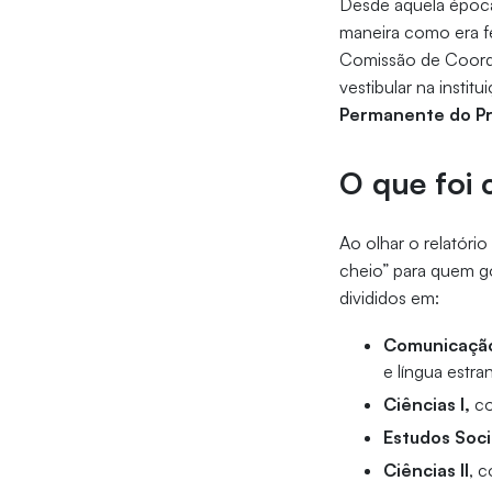
Desde aquela época,
maneira como era fe
Comissão de Coorde
vestibular na insti
Permanente do Pr
O que foi 
Ao olhar o relatóri
cheio” para quem g
divididos em:
Comunicação
e língua estra
Ciências I,
co
Estudos Soci
Ciências II
, 