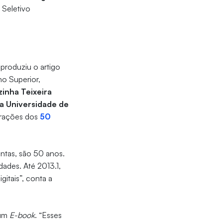
 Seletivo
 produziu o artigo
no Superior,
zinha Teixeira
 Universidade de
orações dos
50
ntas, são 50 anos.
dades. Até 2013.1,
gitais”, conta a
 um
E-book
. “Esses