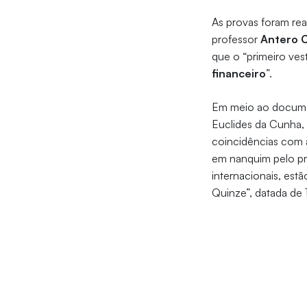
As provas foram rea
professor
Antero 
que o “primeiro ves
financeiro
”.
Em meio ao documen
Euclides da Cunha,
coincidências com a 
em nanquim pelo pro
internacionais, est
Quinze”, datada de 