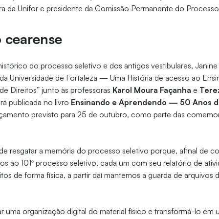
ra da Unifor e presidente da Comissão Permanente do Processo
o cearense
istórico do processo seletivo e dos antigos vestibulares, Janine
da Universidade de Fortaleza — Uma História de acesso ao Ensi
 de Direitos” junto às professoras
Karol Moura Façanha
e
Tere
erá publicada no livro
Ensinando e Aprendendo — 50 Anos da
nçamento previsto para 25 de outubro, como parte das comem
e resgatar a memória do processo seletivo porque, afinal de co
 ao 101º processo seletivo, cada um com seu relatório de ativi
itos de forma física, a partir daí mantemos a guarda de arquivos di
riar uma organização digital do material físico e transformá-lo em