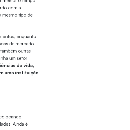
ir melhor o tempo
ordo com a
do mesmo tipo de
cumentos, enquanto
ssoas de mercado
e também outras
tenha um setor
ências de vida,
m uma instituição
o colocando
dades. Ainda é