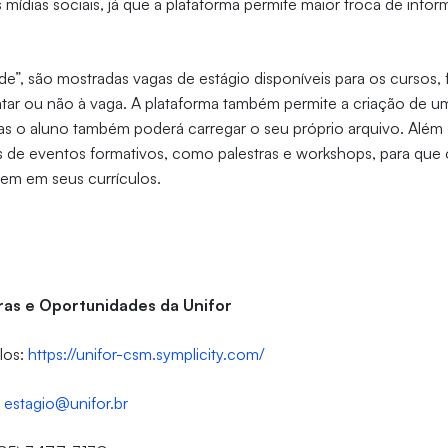
s mídias sociais, já que a plataforma permite maior troca de info
e”, são mostradas vagas de estágio disponíveis para os cursos, f
tar ou não à vaga. A plataforma também permite a criação de um
as o aluno também poderá carregar o seu próprio arquivo. Além 
ias de eventos formativos, como palestras e workshops, para que
uem em seus currículos.
ras e Oportunidades da Unifor
los:
https://unifor-csm.symplicity.com/
:
estagio@unifor.br