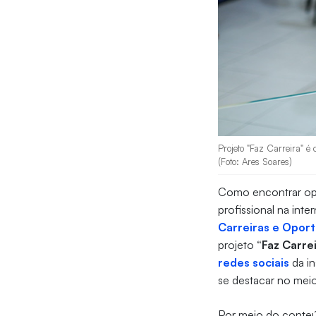
Projeto "Faz Carreira" é
(Foto: Ares Soares)
Como encontrar opo
profissional na int
Carreiras e Opor
projeto
“Faz Carre
redes sociais
da in
se destacar no meio
Por meio do conteú