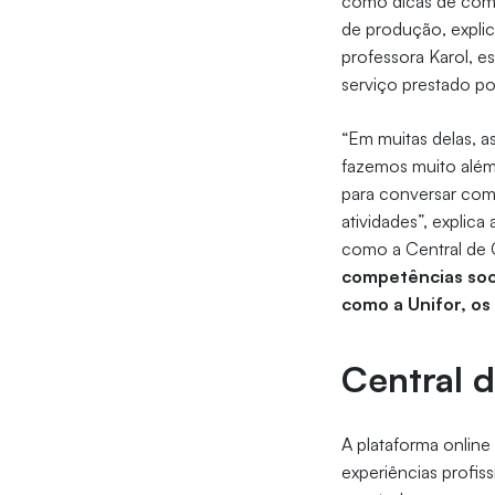
como dicas de como
de produção, expli
professora Karol, e
serviço prestado por
“Em muitas delas, a
fazemos muito além
para conversar com
atividades”, explic
como a Central de C
competências soci
como a Unifor, os
Central 
A plataforma online
experiências profis