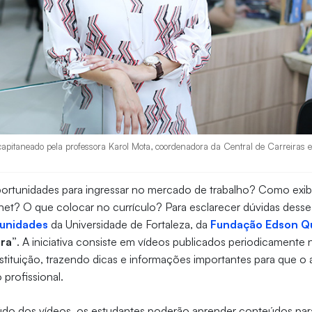
 capitaneado pela professora Karol Mota, coordenadora da Central de Carreiras 
rtunidades para ingressar no mercado de trabalho? Como exibi
ernet? O que colocar no currículo? Para esclarecer dúvidas desse
tunidades
da Universidade de Fortaleza, da
Fundação Edson Q
ira”
. A iniciativa consiste em vídeos publicados periodicamente 
stituição, trazendo dicas e informações importantes para que o
 profissional.
do dos vídeos, os estudantes poderão aprender conteúdos par