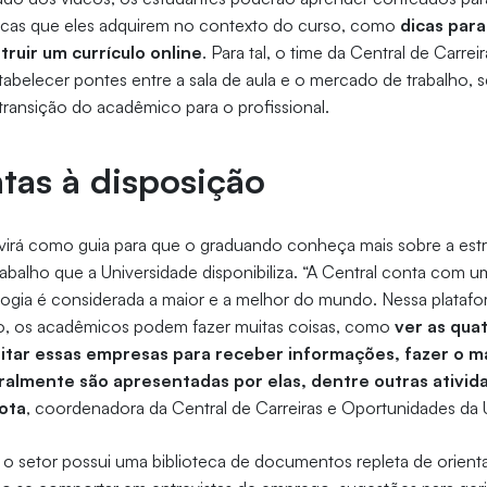
cas que eles adquirem no contexto do curso, como
dicas para
ruir um currículo online
. Para tal, o time da Central de Carrei
tabelecer pontes entre a sala de aula e o mercado de trabalho,
ransição do acadêmico para o profissional.
tas à disposição
rvirá como guia para que o graduando conheça mais sobre a est
abalho que a Universidade disponibiliza. “A Central conta com 
logia é considerada a maior e a melhor do mundo. Nessa platafo
ulo, os acadêmicos podem fazer muitas coisas, como
ver as qua
oritar essas empresas para receber informações, fazer o
almente são apresentadas por elas, dentre outras ativid
ota
, coordenadora da Central de Carreiras e Oportunidades da U
 o setor possui uma biblioteca de documentos repleta de orienta