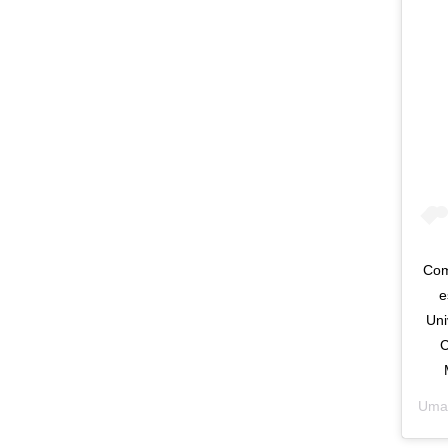
Com
e
Uni
C
Uma 