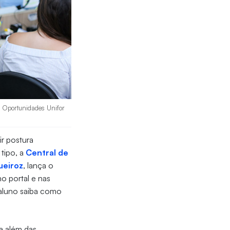
e Oportunidades Unifor
r postura
 tipo, a
Central de
ueiroz
, lança o
no portal e nas
 aluno saiba como
a além das