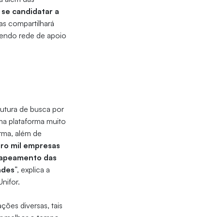
 se candidatar a
ras compartilhará
 sendo rede de apoio
rutura de busca por
uma plataforma muito
rma, além de
tro mil empresas
 mapeamento das
ades
”, explica a
nifor.
ções diversas, tais