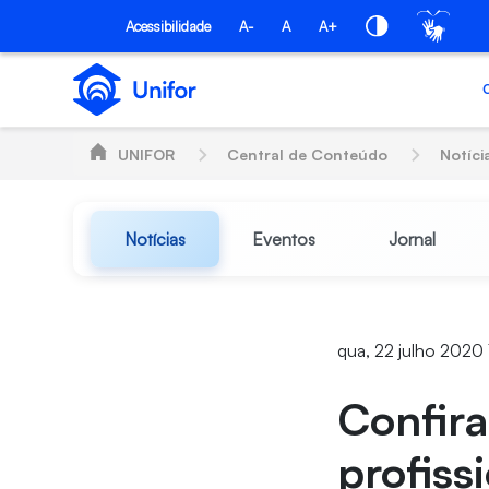
Pular para o Conteúdo principal
Acessibilidade
A-
A
A+
UNIFOR
Central de Conteúdo
Notíci
Notícias
Eventos
Jornal
qua, 22 julho 2020
Confira
profiss