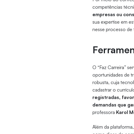
competências técni
empresas ou const
sua expertise em es
nesse processo de t
Ferramen
O “Faz Carreira” se
oportunidades de tr
robusta, cuja tecno
cadastrar o curríc
registradas, fav
demandas que ger
professora
Karol M
Além da plataforma,