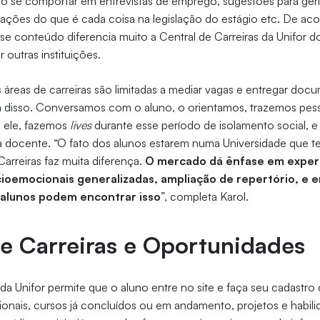
 se comportar em entrevistas de emprego, sugestões para ger
cações do que é cada coisa na legislação do estágio etc. De ac
sse conteúdo diferencia muito a Central de Carreiras da Unifor 
 outras instituições.
s áreas de carreiras são limitadas a mediar vagas e entregar do
 disso. Conversamos com o aluno, o orientamos, trazemos pe
 ele, fazemos
lives
durante esse período de isolamento social, 
a a docente. “O fato dos alunos estarem numa Universidade que 
arreiras faz muita diferença.
O mercado dá ênfase em experi
oemocionais generalizadas, ampliação de repertório, e e
 alunos podem encontrar isso
”, completa Karol.
de Carreiras e Oportunidades
 da Unifor permite que o aluno entre no site e faça seu cadastr
sionais, cursos já concluídos ou em andamento, projetos e habili