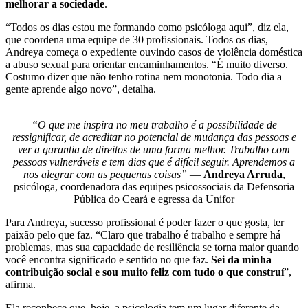
melhorar a sociedade
.
“Todos os dias estou me formando como psicóloga aqui”, diz ela,
que coordena uma equipe de 30 profissionais. Todos os dias,
Andreya começa o expediente ouvindo casos de violência doméstica
a abuso sexual para orientar encaminhamentos. “É muito diverso.
Costumo dizer que não tenho rotina nem monotonia. Todo dia a
gente aprende algo novo”, detalha.
“O que me inspira no meu trabalho é a possibilidade de
ressignificar, de acreditar no potencial de mudança das pessoas e
ver a garantia de direitos de uma forma melhor. Trabalho com
pessoas vulneráveis e tem dias que é difícil seguir. Aprendemos a
nos alegrar com as pequenas coisas”
—
Andreya Arruda
,
psicóloga, coordenadora das equipes psicossociais da Defensoria
Pública do Ceará e egressa da Unifor
Para Andreya, sucesso profissional é poder fazer o que gosta, ter
paixão pelo que faz. “Claro que trabalho é trabalho e sempre há
problemas, mas sua capacidade de resiliência se torna maior quando
você encontra significado e sentido no que faz.
Sei da minha
contribuição social e sou muito feliz com tudo o que construí
”,
afirma.
Ela reconhece que, hoje, a psicologia tem um lugar diferente da