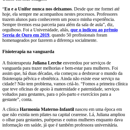
“
Eu e a Unifor nunca nos deixamos
. Desde que me formei até
hoje, ela sempre me acompanhou nestes processos. Professores
trazem alunos para conhecerem um pouco minha experiência.
Sempre tivemos essa parceria para além da sala de aula”, diz,
orgulhoso. Foi a Universidade, aliás,
que o indicou ao prêmio
Sereia de Ouro em 2019
, quando 50 profissionais foram
homenageados por fazerem a diferença socialmente.
Fisioterapia na vanguarda
A fisioterapeuta
Juliana Lerche
enveredou por serviços de
vanguarda para trazer melhorias e bem-estar para mulheres. Foi
assim que, há duas décadas, ela começou a desbravar o mundo da
fisioterapia pélvica e obstétrica. Ainda não existe esse serviço na
cidade? Não tem problema, vamos criá-lo. “Fomos a primeira clínica
que teve oficinas de apoio à maternidade e paternidade, serviços
voltados para gestantes, para o pós-parto e exercícios para a
gestante”, conta.
A clínica
Harmonia Materno-Infantil
nasceu em uma época em
que não existia nem pilates na capital cearense. Lá, Juliana ampliou
o olhar para gestantes, puérperas e outras mulheres enquanto dava
informação em saúde, já que é também professora universitária.