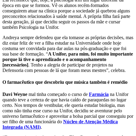
época em que se formou. Vê os alunos recém-formados
conseguirem atuar na clínica porque a sociedade já quebrou alguns
preconceitos relacionados à saúde mental. A própria filha fará parte
desta geração, já que decidiu seguir os passos da mãe e cursar
também Psicologia na Unifor.
Andreya sempre defendeu que ela tomasse as próprias decisões, mas
diz estar feliz de ver a filha estudar na Universidade onde hoje
costuma ser convidada para dar aulas na pós-graduação e que foi
sua base de formação. “
A Unifor, para mim, foi muito importante
porque lá tive o aprendizado e o acompanhamento
[necessários]
. Tenho a alegria de participar de projetos na
Defensoria com pessoas de lá que foram meus mestres”, celebra.
O farmacêutico que descobriu que música também é remédio
Davi Weyne
mal tinha começado o curso de
Farmácia
na Unifor
quando teve a certeza de que havia caído de paraquedas no lugar
certo. Nos tempos de vestibular, ele queria estudar biologia, mas
como não tinha esse curso na Unifor, decidiu se aventurar pelo
universo farmacêutico e aproveitar a bolsa parcial que conseguiu por
ser filho de uma funcionária do
Núcleo de Atenção Médica
Integrada (NAMI)
.