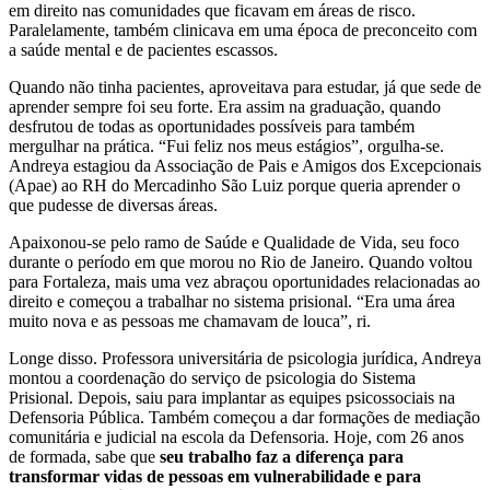
em direito nas comunidades que ficavam em áreas de risco.
Paralelamente, também clinicava em uma época de preconceito com
a saúde mental e de pacientes escassos.
Quando não tinha pacientes, aproveitava para estudar, já que sede de
aprender sempre foi seu forte. Era assim na graduação, quando
desfrutou de todas as oportunidades possíveis para também
mergulhar na prática. “Fui feliz nos meus estágios”, orgulha-se.
Andreya estagiou da Associação de Pais e Amigos dos Excepcionais
(Apae) ao RH do Mercadinho São Luiz porque queria aprender o
que pudesse de diversas áreas.
Apaixonou-se pelo ramo de Saúde e Qualidade de Vida, seu foco
durante o período em que morou no Rio de Janeiro. Quando voltou
para Fortaleza, mais uma vez abraçou oportunidades relacionadas ao
direito e começou a trabalhar no sistema prisional. “Era uma área
muito nova e as pessoas me chamavam de louca”, ri.
Longe disso. Professora universitária de psicologia jurídica, Andreya
montou a coordenação do serviço de psicologia do Sistema
Prisional. Depois, saiu para implantar as equipes psicossociais na
Defensoria Pública. Também começou a dar formações de mediação
comunitária e judicial na escola da Defensoria. Hoje, com 26 anos
de formada, sabe que
seu trabalho faz a diferença para
transformar vidas de pessoas em vulnerabilidade e para