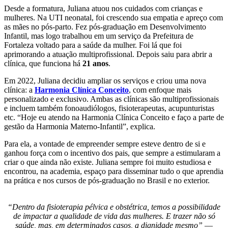
Desde a formatura, Juliana atuou nos cuidados com crianças e
mulheres. Na UTI neonatal, foi crescendo sua empatia e apreço com
as mães no pós-parto. Fez pós-graduação em Desenvolvimento
Infantil, mas logo trabalhou em um serviço da Prefeitura de
Fortaleza voltado para a saúde da mulher. Foi lá que foi
aprimorando a atuação multiprofissional. Depois saiu para abrir a
clínica, que funciona há
21 anos
.
Em 2022, Juliana decidiu ampliar os serviços e criou uma nova
clínica: a
Harmonia Clínica Conceito
, com enfoque mais
personalizado e exclusivo. Ambas as clínicas são multiprofissionais
e incluem também fonoaudiólogos, fisioterapeutas, acupunturistas
etc. “Hoje eu atendo na Harmonia Clínica Conceito e faço a parte de
gestão da Harmonia Materno-Infantil”, explica.
Para ela, a vontade de empreender sempre esteve dentro de si e
ganhou força com o incentivo dos pais, que sempre a estimularam a
criar o que ainda não existe. Juliana sempre foi muito estudiosa e
encontrou, na academia, espaço para disseminar tudo o que aprendia
na prática e nos cursos de pós-graduação no Brasil e no exterior.
“Dentro da fisioterapia pélvica e obstétrica, temos a possibilidade
de impactar a qualidade de vida das mulheres. E trazer não só
saúde, mas, em determinados casos, a dignidade mesmo”
—