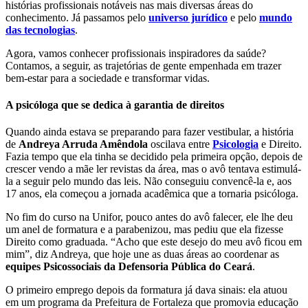
histórias profissionais notáveis nas mais diversas áreas do
conhecimento. Já passamos pelo
universo jurídico
e pelo
mundo
das tecnologias
.
Agora, vamos conhecer profissionais inspiradores da saúde?
Contamos, a seguir, as trajetórias de gente empenhada em trazer
bem-estar para a sociedade e transformar vidas.
A psicóloga que se dedica à garantia de direitos
Quando ainda estava se preparando para fazer vestibular, a história
de
Andreya Arruda Amêndola
oscilava entre
Psicologia
e Direito.
Fazia tempo que ela tinha se decidido pela primeira opção, depois de
crescer vendo a mãe ler revistas da área, mas o avô tentava estimulá-
la a seguir pelo mundo das leis. Não conseguiu convencê-la e, aos
17 anos, ela começou a jornada acadêmica que a tornaria psicóloga.
No fim do curso na Unifor, pouco antes do avô falecer, ele lhe deu
um anel de formatura e a parabenizou, mas pediu que ela fizesse
Direito como graduada. “Acho que este desejo do meu avô ficou em
mim”, diz Andreya, que hoje une as duas áreas ao coordenar as
equipes Psicossociais da Defensoria Pública do Ceará
.
O primeiro emprego depois da formatura já dava sinais: ela atuou
em um programa da Prefeitura de Fortaleza que promovia educação