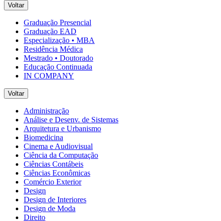
Voltar
Graduação Presencial
Graduação EAD
Especialização • MBA
Residência Médica
Mestrado • Doutorado
Educação Continuada
IN COMPANY
Voltar
Administração
Análise e Desenv. de Sistemas
Arquitetura e Urbanismo
Biomedicina
Cinema e Audiovisual
Ciência da Computação
Ciências Contábeis
Ciências Econômicas
Comércio Exterior
Design
Design de Interiores
Design de Moda
Direito