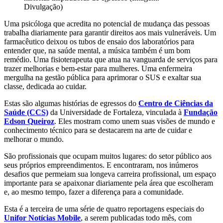
Divulgação)
Uma psicóloga que acredita no potencial de mudança das pessoas
trabalha diariamente para garantir direitos aos mais vulneráveis. Um
farmacêutico deixou os tubos de ensaio dos laboratórios para
entender que, na saúde mental, a música também é um bom
remédio. Uma fisioterapeuta que atua na vanguarda de serviços para
trazer melhorias e bem-estar para mulheres. Uma enfermeira
mergulha na gestão pública para aprimorar o SUS e exaltar sua
classe, dedicada ao cuidar.
Estas são algumas histórias de egressos do
Centro de Ciências da
Saúde (CCS)
da Universidade de Fortaleza, vinculada à
Fundação
Edson Queiroz
. Eles mostram como unem suas visões de mundo e
conhecimento técnico para se destacarem na arte de cuidar e
melhorar o mundo.
São profissionais que ocupam muitos lugares: do setor público aos
seus próprios empreendimentos. E encontraram, nos inúmeros
desafios que permeiam sua longeva carreira profissional, um espaço
importante para se apaixonar diariamente pela área que escolheram
e, ao mesmo tempo, fazer a diferença para a comunidade.
Esta é a terceira de uma série de quatro reportagens especiais do
Unifor Notícias Mobile
, a serem publicadas todo mês, com