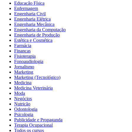
Educação Física
Enfermagem
Engenharia Civil
Engenharia Elétrica
Engenharia Mecânica
Engenharia da Computação
Engenharia de Produção
Estética e Cosmética
Farmácia
Finanças
Fisioterapia
Fonoaudiologia
Jornalismo
Marketing
Marketing (Tecnológico)
Medicina
Medicina Veterinária
Moda
Negócios
Nutrição
Odontologia
Psicologia
Publicidade e Propaganda
Terapia Ocupacional
Todos os cursos