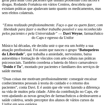
geral para atuar com pacientes que tinham problemas com álcool e
drogas. Rodando Fortaleza em vários Centros, descobriu que
existiam práticas que ajudavam tanto quanto os medicamentos, mas
sem efeitos colaterais.
“Estou realizado profissionalmente. Faço o que eu quero fazer, com
liberdade para fazer o melhor trabalho possível e sou reconhecido
pelos pacientes e pela Universidade”
—
Davi Weyne
, farmacêutico
do Caps e egresso da Unifor
Músico há décadas, ele decidiu unir o que era um
hobby
a sua
atuação profissional. Foi assim que nasceu o grupo “
Batuqueiros
da Liberdade
”, que trabalha a ansiedade, nervosismo, baixa
autoestima e formação de vínculos com arte-cultura nas práticas
psicossociais. Também coordena a bateria do bloco carnavalesco
“
Doido é Tu
”, montado por pacientes e familiares dos serviços de
saúde mental.
“Duas coisas me motivam profissionalmente: conseguir encaixar
conhecimentos pessoais à teoria do cuidado e o retorno dos
pacientes”, conta Davi. E é assim que ele vem fazendo a diferença
na vida de muitos pela cidade. Além da contribuição no Caps, ele
vem ajudando as novas gerações de farmacêuticos a desbravarem a
saúde coletiva, sendo preceptor dos alunos de vários cursos da
Unifor em seus estágios.