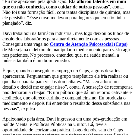
“Eu me apaixonei pela graduação.
Ela aflorou talentos em mim
que eu não conhecia, como cuidar de outras pessoas
”, conta.
Não foi uma formação fácil, com tantas disciplinas de química, mas
ele persistiu. “Esse curso me levou para lugares que eu não tinha
planejado”, diz.
Davi trabalhou na farmácia industrial, mas logo deixou os tubos de
ensaio dos laboratórios para atuar diretamente com as pessoas.
Conseguiu uma vaga no
Centro de Atenção Psicossocial (Caps)
de Messejana e deixou de manipular o medicamento para vê-lo agir
nos pacientes. No processo, entendeu que, na saúde mental, a
música também é um bom remédio.
É que, quando conseguiu o emprego no Caps, alguns desafios
apareceram. Perguntaram que grupo terapêutico ele iria realizar ou
que dia separaria para visitas domiciliares. “Mas eu adoro um
desafio e decidi me engajar nisso”, conta. A sensação de recompensa
não demorou a chegar. “É um público que dá um retorno cativante e
acolhedor, que oferece carinho e companheirismo. Eu produzia o
medicamento e depois fui entender o resultado dessa substância nas
pessoas”, explica.
Apaixonado pela área, Davi ingressou em uma pós-graduação em
Saúde Mental e Políticas Públicas na Unifor. Lá, teve a
oportunidade de teorizar sua prática. Logo depois, saiu do Caps