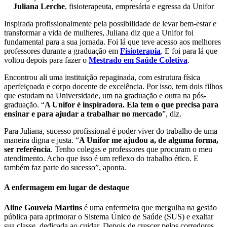
Juliana Lerche
, fisioterapeuta, empresária e egressa da Unifor
Inspirada profissionalmente pela possibilidade de levar bem-estar e
transformar a vida de mulheres, Juliana diz que a Unifor foi
fundamental para a sua jornada. Foi lá que teve acesso aos melhores
professores durante a graduação em
Fisioterapia
. E foi para lá que
voltou depois para fazer o
Mestrado em Saúde Coletiva
.
Encontrou ali uma instituição repaginada, com estrutura física
aperfeiçoada e corpo docente de excelência. Por isso, tem dois filhos
que estudam na Universidade, um na graduação e outra na pós-
graduação. “
A Unifor é inspiradora. Ela tem o que precisa para
ensinar e para ajudar a trabalhar no mercado
”, diz.
Para Juliana, sucesso profissional é poder viver do trabalho de uma
maneira digna e justa. “
A Unifor me ajudou a, de alguma forma,
ser referência
. Tenho colegas e professores que procuram o meu
atendimento. Acho que isso é um reflexo do trabalho ético. E
também faz parte do sucesso”, aponta.
A enfermagem em lugar de destaque
Aline Gouveia Martins
é uma enfermeira que mergulha na gestão
pública para aprimorar o Sistema Único de Saúde (SUS) e exaltar
sua classe, dedicada ao cuidar. Depois de crescer pelos corredores