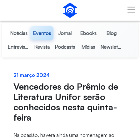
Pular para o Conteúdo principal
Notícias
Eventos
Jornal
Ebooks
Blog
Entrevistas
Revista
Podcasts
Mídias
Newsletter
21 março 2024
Vencedores do Prêmio de
Literatura Unifor serão
conhecidos nesta quinta-
feira
Na ocasião, haverá ainda uma homenagem ao