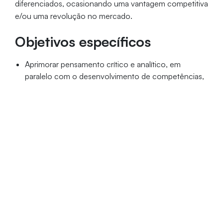
diferenciados, ocasionando uma vantagem competitiva
e/ou uma revolução no mercado.
Objetivos específicos
Aprimorar pensamento crítico e analítico, em
paralelo com o desenvolvimento de competências,
habilidades e domínio das ferramentas necessárias
para a execução de projetos inovadores;
Propor uma abordagem multidisciplinar e
contemporânea, conectando diversos campos do
conhecimento para criar projetos e estratégias em
design.
Público-alvo
Graduados, em qualquer área do conhecimento, que
tenham interesse em design, narrativa, inovação,