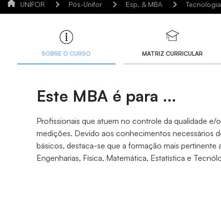
UNIFOR
Pós-Unifor
Esp. & MBA
Tecnologia
SOBRE O CURSO
MATRIZ CURRICULAR
Este MBA é para ...
Profissionais
que atuem no controle da qualidade e
medições. Devido aos conhecimentos necessários de 
básicos, d
estaca-se que a formação mais pertinente 
Engenharias, Física, Matemática, Estatística e Tecnól
Duração
Carga horária
Vaga
21 meses
367 horas
15