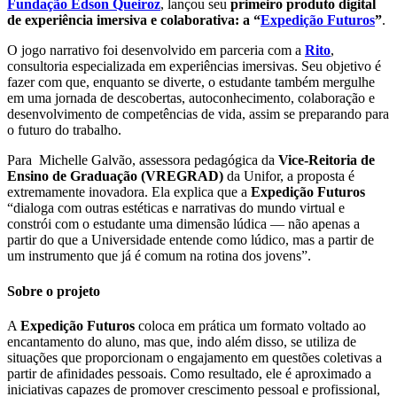
Fundação Edson Queiroz
, lançou seu
primeiro produto digital
de experiência imersiva e colaborativa: a “
Expedição Futuros
”
.
O jogo narrativo foi desenvolvido em parceria com a
Rito
,
consultoria especializada em experiências imersivas. Seu objetivo é
fazer com que, enquanto se diverte, o estudante também mergulhe
em uma jornada de descobertas, autoconhecimento, colaboração e
desenvolvimento de competências de vida, assim se preparando para
o futuro do trabalho.
Para Michelle Galvão, assessora pedagógica da
Vice-Reitoria de
Ensino de Graduação (VREGRAD)
da Unifor, a proposta é
extremamente inovadora. Ela explica que a
Expedição Futuros
“dialoga com outras estéticas e narrativas do mundo virtual e
constrói com o estudante uma dimensão lúdica ― não apenas a
partir do que a Universidade entende como lúdico, mas a partir de
um instrumento que já é comum na rotina dos jovens”.
Sobre o projeto
A
Expedição Futuros
coloca em prática um formato voltado ao
encantamento do aluno, mas que, indo além disso, se utiliza de
situações que proporcionam o engajamento em questões coletivas a
partir de afinidades pessoais. Como resultado, ele é aproximado a
iniciativas capazes de promover crescimento pessoal e profissional,