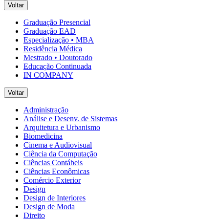
Voltar
Graduação Presencial
Graduação EAD
Especialização • MBA
Residência Médica
Mestrado • Doutorado
Educação Continuada
IN COMPANY
Voltar
Administração
Análise e Desenv. de Sistemas
Arquitetura e Urbanismo
Biomedicina
Cinema e Audiovisual
Ciência da Computação
Ciências Contábeis
Ciências Econômicas
Comércio Exterior
Design
Design de Interiores
Design de Moda
Direito