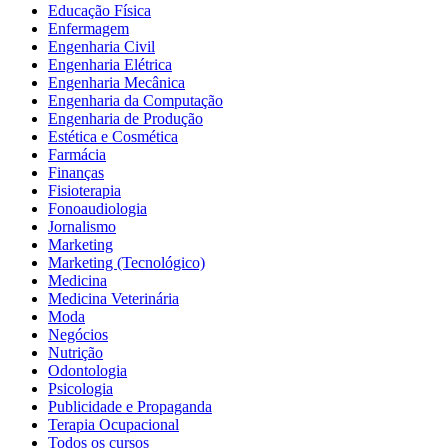
Educação Física
Enfermagem
Engenharia Civil
Engenharia Elétrica
Engenharia Mecânica
Engenharia da Computação
Engenharia de Produção
Estética e Cosmética
Farmácia
Finanças
Fisioterapia
Fonoaudiologia
Jornalismo
Marketing
Marketing (Tecnológico)
Medicina
Medicina Veterinária
Moda
Negócios
Nutrição
Odontologia
Psicologia
Publicidade e Propaganda
Terapia Ocupacional
Todos os cursos