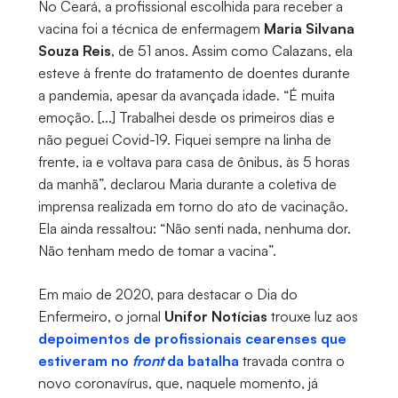
No Ceará, a profissional escolhida para receber a
vacina foi a
técnica de enfermagem
Maria Silvana
Souza Reis
, de 51 anos. Assim como Calazans, ela
esteve à frente do tratamento de doentes durante
a pandemia, apesar da avançada idade.
“
É muita
emoção. [...]
Trabalhei desde os primeiros dias e
não peguei Covid-19. Fiquei sempre na linha de
frente, ia e voltava para casa de ônibus, às 5 horas
da manhã”, declarou Maria durante a coletiva de
imprensa realizada em torno do ato de vacinação.
Ela ainda ressaltou: “Não senti nada, nenhuma dor.
Não tenham medo de tomar a vacina”.
Em maio de 2020, para destacar o Dia do
Enfermeiro, o jornal
Unifor Notícias
trouxe luz aos
depoimentos de profissionais cearenses que
estiveram no
front
da batalha
travada contra o
novo coronavírus, que, naquele momento, já