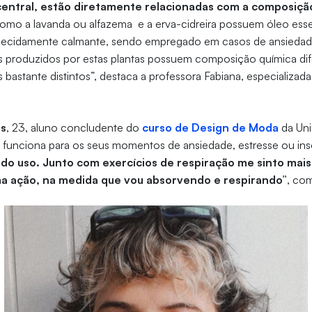
entral, estão diretamente relacionadas com a composiçã
como a lavanda ou alfazema e a erva-cidreira possuem óleo ess
hecidamente calmante, sendo empregado em casos de ansiedad
os produzidos por estas plantas possuem composição química dif
s bastante distintos”, destaca a professora Fabiana, especializad
es
, 23, aluno concludente do
curso de Design de Moda
da Uni
ã funciona para os seus momentos de ansiedade, estresse ou ins
o uso. Junto com exercícios de respiração me sinto mais 
ma ação, na medida que vou absorvendo e respirando”
, co