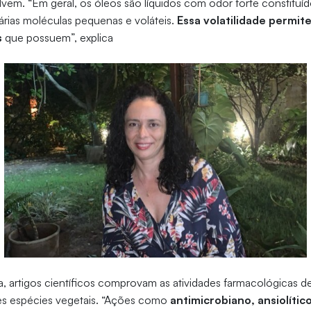
em. “Em geral, os óleos são líquidos com odor forte constituí
rias moléculas pequenas e voláteis.
Essa volatilidade permi
s
que possuem”, explica
, artigos científicos comprovam as atividades farmacológicas de
tes espécies vegetais. “Ações como
antimicrobiano, ansiolític