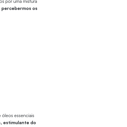
dos por uma mistura
te percebermos os
 óleos essenciais
o, estimulante do