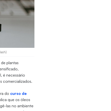
lash)
s de plantas
ensificado,
l, é necessário
os comercializados.
ora do
curso de
plica que os óleos
egê-las no ambiente