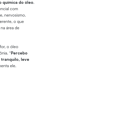
o química do óleo
.
encial com
e, nervosismo.
erente, o que
a na área de
for, o óleo
ônia.
“Percebo
tranquilo, leve
menta ele.