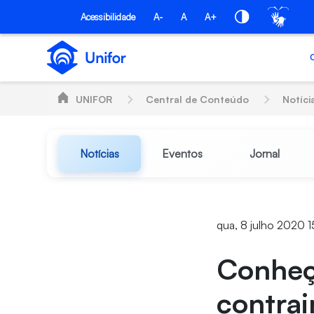
Pular para o Conteúdo principal
Acessibilidade
A-
A
A+
UNIFOR
Central de Conteúdo
Notíci
Notícias
Eventos
Jornal
qua, 8 julho 2020 1
Conheça
contra