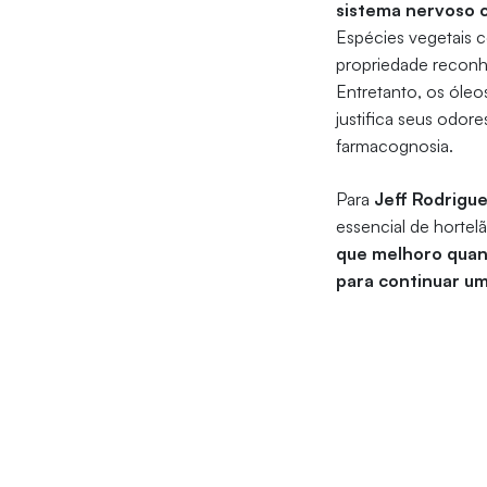
sistema nervoso c
Espécies vegetais 
propriedade recon
Entretanto, os óle
justifica seus odore
farmacognosia.
Para
Jeff Rodrigu
essencial de hortel
que melhoro quand
para continuar u