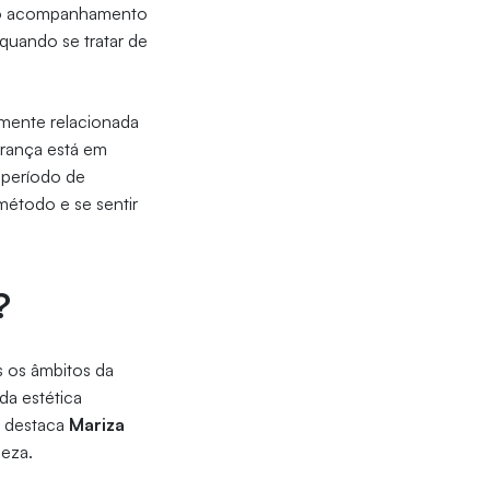
ia do acompanhamento
uando se tratar de
amente relacionada
urança está em
 período de
étodo e se sentir
?
s os âmbitos da
 da estética
m destaca
Mariza
leza.