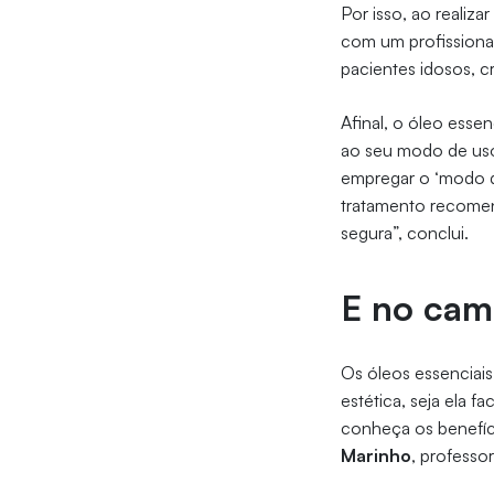
Por isso, ao realiz
com um profissiona
pacientes idosos, 
Afinal, o óleo essen
ao seu modo de uso
empregar o ‘modo de
tratamento recomen
segura”, conclui.
E no cam
Os óleos essenciais
estética, seja ela fa
conheça os benefíci
Marinho
, professo