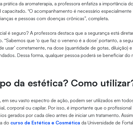
ar a prática da aromaterapia, a professora enfatiza a importânc
l capacitado. “O acompanhamento é necessário especialmente q
crianças e pessoas com doenças crônicas”, completa.
cial é seguro?
A professora destaca que a segurança está diret
. “Sabemos que ‘o que faz o veneno é a dose’ portanto, a seg
 usar’ corretamente, na dose (quantidade de gotas, diluição) e
dados. Dessa forma, qualquer pessoa poderá se beneficiar do m
po da estética? Como utilizar
, em seu vasto espectro de ação, podem ser utilizados em todo
cial, corporal ou capilar. Por isso, é importante que o profissional
os gerados por cada óleo antes de iniciar um tratamento. Assi
ra do
curso de Estética e Cosmética
da Universidade de Forta