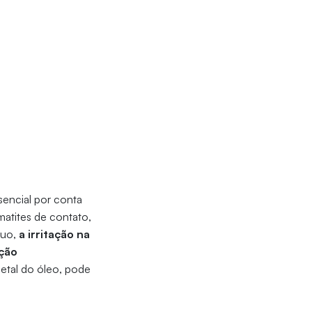
sencial por conta
matites de contato,
duo,
a irritação na
ação
etal do óleo, pode