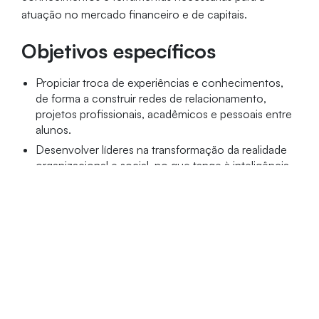
atuação no mercado financeiro e de capitais.
Objetivos específicos
Propiciar troca de experiências e conhecimentos,
de forma a construir redes de relacionamento,
projetos profissionais, acadêmicos e pessoais entre
alunos.
Desenvolver líderes na transformação da realidade
organizacional e social, no que tange à inteligência
de mercado.
Público-alvo
Graduados das áreas de negócios, exatas ou
investidores e agentes autônomos de investimentos
que atuem ou desejem atuar em diferentes mercados e
que necessitam obter aperfeiçoamento em Mercado