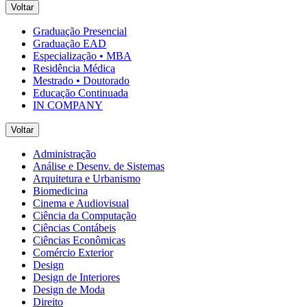
Voltar
Graduação Presencial
Graduação EAD
Especialização • MBA
Residência Médica
Mestrado • Doutorado
Educação Continuada
IN COMPANY
Voltar
Administração
Análise e Desenv. de Sistemas
Arquitetura e Urbanismo
Biomedicina
Cinema e Audiovisual
Ciência da Computação
Ciências Contábeis
Ciências Econômicas
Comércio Exterior
Design
Design de Interiores
Design de Moda
Direito