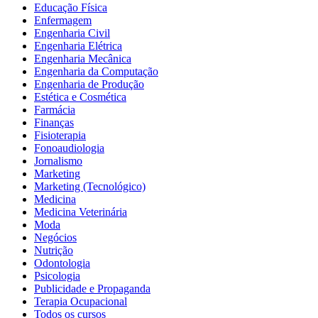
Educação Física
Enfermagem
Engenharia Civil
Engenharia Elétrica
Engenharia Mecânica
Engenharia da Computação
Engenharia de Produção
Estética e Cosmética
Farmácia
Finanças
Fisioterapia
Fonoaudiologia
Jornalismo
Marketing
Marketing (Tecnológico)
Medicina
Medicina Veterinária
Moda
Negócios
Nutrição
Odontologia
Psicologia
Publicidade e Propaganda
Terapia Ocupacional
Todos os cursos