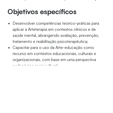
Objetivos específicos
Desenvolver competências teórico-práticas para
aplicar a Arteterapia em contextos clínicos e de
saúde mental, abrangendo avaliação, prevenção,
tratamento e reabilitação psicoterapêutica;
Capacitar para o uso da Arte-educação como
recurso em contextos educacionais, culturais e
organizacionais, com base em uma perspectiva
pedagógica sociocultural;
Aprofundar o uso da arte como ferramenta para o
desenvolvimento humano ao longo do ciclo vital,
considerando as diversas políticas públicas.
Público-alvo
Profissionais graduados nas áreas de saúde, educação,