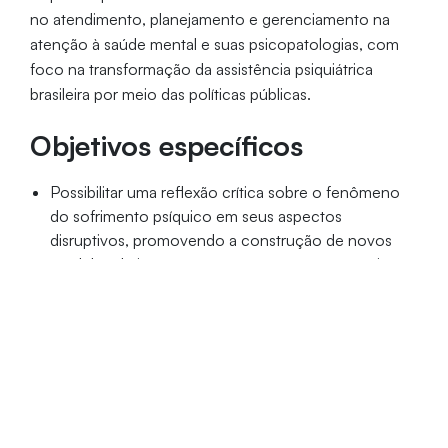
no atendimento, planejamento e gerenciamento na
atenção à saúde mental e suas psicopatologias, com
foco na transformação da assistência psiquiátrica
brasileira por meio das políticas públicas.
Objetivos específicos
Possibilitar uma reflexão crítica sobre o fenômeno
do sofrimento psíquico em seus aspectos
disruptivos, promovendo a construção de novos
modelos de intervenção que se opõem às práticas
manicomiais;
Problematizar e analisar práticas contemporâneas
em saúde mental no contexto das políticas públicas,
com uma perspectiva não hospitalocêntrica e em
conformidade com as normatizações do Sistema
Único de Saúde.