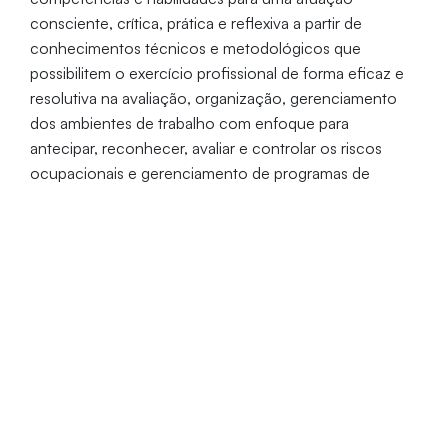
consciente, crítica, prática e reflexiva a partir de
conhecimentos técnicos e metodológicos que
possibilitem o exercício profissional de forma eficaz e
resolutiva na avaliação, organização, gerenciamento
dos ambientes de trabalho com enfoque para
antecipar, reconhecer, avaliar e controlar os riscos
ocupacionais e gerenciamento de programas de
Higiene Ocupacional.
Objetivos específicos
Reconhecer os riscos ocupacionais (químicos,
físicos e biológicos);
Aplicar os princípios de avaliação e medição dos
agentes de riscos ocupacionais;
Recomendar, projetar, implementar e verificar
medidas de prevenção e controle de riscos
ocupacionais.