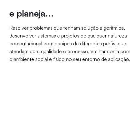
e planeja...
Resolver problemas que tenham solução algorítmica,
desenvolver sistemas e projetos de qualquer natureza
computacional com equipes de diferentes perfis, que
atendam com qualidade o processo, em harmonia com
o ambiente social e físico no seu entorno de aplicação,
implementar soluções científicas, tecnológicas e
contribuir para o desenvolvimento da área da
computação.
Período
Duração
Vagas
Manhã | Tarde | Noite
4 anos
80
Coordenação: Profa. Liádina Camargo de