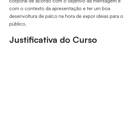
corporal de acordo com o objetivo da mensagem e
com o contexto da apresentação e ter um boa
desenvoltura de palco na hora de expor ideias para o
público.
Justificativa do Curso
A comunicação pessoal é meio fundamental para
atingir a maioria dos objetivos pessoais, acadêmicos e
profissionais. Porém, muitas pessoas não conseguem
atingir o resultado inicialmente planejado –
principalmente quando precisam falar para plateias -
por conta de diversos obstáculos na sua comunicação
que dificultam ou até impedem o sucesso nessa tarefa.
O Curso Oratória Passo a Passo é uma excelente
oportunidade para conhecer o processo eficiente de
comunicação e treinar – de maneira eficaz - as
técnicas de Oratória que ajudam a superar a timidez de