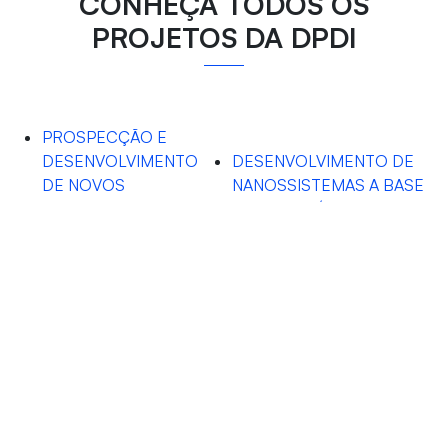
CONHEÇA TODOS OS
PROJETOS DA DPDI
PROSPECÇÃO E
DESENVOLVIMENTO
DESENVOLVIMENTO DE
DE NOVOS
NANOSSISTEMAS A BASE
TRATAMENTOS
DE BIOPOLÍMEROS PARA
FARMACOLÓGICOS
VEICULAÇÃO DE
PARA A DOR
PROTEÍNAS
OROFACIAL
VIOLÊNCIA DE GÊNERO
NO ISOLAMENTO
SOCIAL DA PANDEMIA
DA COVID-19: UMA
ARBOVIROSES:
PROPOSTA DE
AVALIAÇÃO
INTERVENÇÃO EM