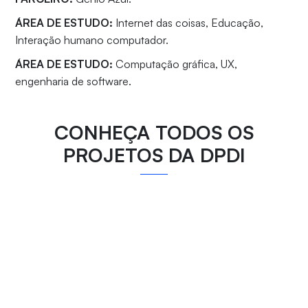
ÁREA DE ESTUDO:
Internet das coisas, Educação,
Interação humano computador.
ÁREA DE ESTUDO:
Computação gráfica, UX,
engenharia de software.
CONHEÇA TODOS OS
PROJETOS DA DPDI
PROSPECÇÃO E
DESENVOLVIMENTO
DESENVOLVIMENTO DE
DE NOVOS
NANOSSISTEMAS A BASE
TRATAMENTOS
DE BIOPOLÍMEROS PARA
FARMACOLÓGICOS
VEICULAÇÃO DE
PARA A DOR
PROTEÍNAS