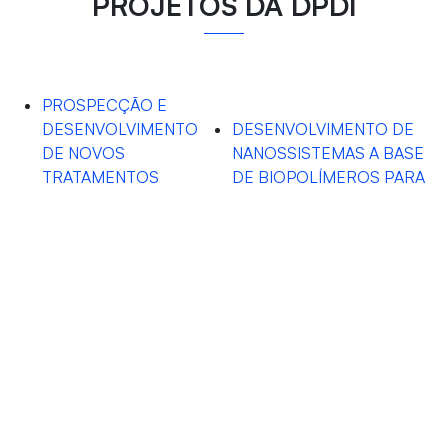
PROJETOS DA DPDI
PROSPECÇÃO E
DESENVOLVIMENTO
DESENVOLVIMENTO DE
DE NOVOS
NANOSSISTEMAS A BASE
TRATAMENTOS
DE BIOPOLÍMEROS PARA
FARMACOLÓGICOS
VEICULAÇÃO DE
PARA A DOR
PROTEÍNAS
OROFACIAL
VIOLÊNCIA DE GÊNERO
NO ISOLAMENTO
SOCIAL DA PANDEMIA
DA COVID-19: UMA
ARBOVIROSES:
PROPOSTA DE
AVALIAÇÃO
INTERVENÇÃO EM
ETIOLÓGICA, CLÍNICA
URGÊNCIA SUBJETIVA
E LABORATORIAL