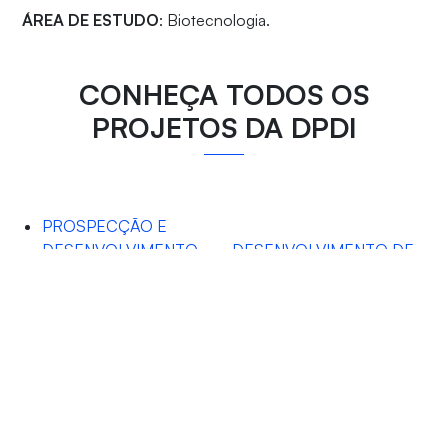
ÁREA DE ESTUDO
: Biotecnologia.
CONHEÇA TODOS OS
PROJETOS DA DPDI
PROSPECÇÃO E
DESENVOLVIMENTO
DESENVOLVIMENTO DE
DE NOVOS
NANOSSISTEMAS A BASE
TRATAMENTOS
DE BIOPOLÍMEROS PARA
FARMACOLÓGICOS
VEICULAÇÃO DE
PARA A DOR
PROTEÍNAS
OROFACIAL
VIOLÊNCIA DE GÊNERO
NO ISOLAMENTO