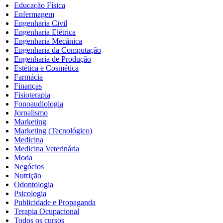
Educação Física
Enfermagem
Engenharia Civil
Engenharia Elétrica
Engenharia Mecânica
Engenharia da Computação
Engenharia de Produção
Estética e Cosmética
Farmácia
Finanças
Fisioterapia
Fonoaudiologia
Jornalismo
Marketing
Marketing (Tecnológico)
Medicina
Medicina Veterinária
Moda
Negócios
Nutrição
Odontologia
Psicologia
Publicidade e Propaganda
Terapia Ocupacional
Todos os cursos