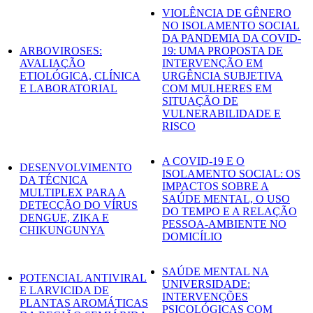
VIOLÊNCIA DE GÊNERO
NO ISOLAMENTO SOCIAL
DA PANDEMIA DA COVID-
ARBOVIROSES:
19: UMA PROPOSTA DE
AVALIAÇÃO
INTERVENÇÃO EM
ETIOLÓGICA, CLÍNICA
URGÊNCIA SUBJETIVA
E LABORATORIAL
COM MULHERES EM
SITUAÇÃO DE
VULNERABILIDADE E
RISCO
A COVID-19 E O
DESENVOLVIMENTO
ISOLAMENTO SOCIAL: OS
DA TÉCNICA
IMPACTOS SOBRE A
MULTIPLEX PARA A
SAÚDE MENTAL, O USO
DETECÇÃO DO VÍRUS
DO TEMPO E A RELAÇÃO
DENGUE, ZIKA E
PESSOA-AMBIENTE NO
CHIKUNGUNYA
DOMICÍLIO
SAÚDE MENTAL NA
POTENCIAL ANTIVIRAL
UNIVERSIDADE:
E LARVICIDA DE
INTERVENÇÕES
PLANTAS AROMÁTICAS
PSICOLÓGICAS COM