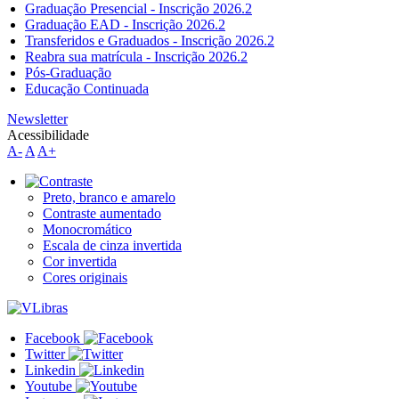
Graduação Presencial - Inscrição 2026.2
Graduação EAD - Inscrição 2026.2
Transferidos e Graduados - Inscrição 2026.2
Reabra sua matrícula - Inscrição 2026.2
Pós-Graduação
Educação Continuada
Newsletter
Acessibilidade
A-
A
A+
Preto, branco e amarelo
Contraste aumentado
Monocromático
Escala de cinza invertida
Cor invertida
Cores originais
Facebook
Twitter
Linkedin
Youtube