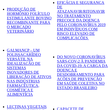
EFICÁCIA E SEGURANÇA
DE
PRODUÇÃO DE
ATAZANAVIR/RITONAVIR
HORMÔNIO FOLÍCULO
NO TRATAMENTO
ESTIMULANTE BOVINO
PRECOCE DA DOENÇA
RECOMBINANTE PARA
PELO CORONAVÍRUS 2019
O MERCADO
EM INDIVÍDUOS COM
VETERINÁRIO
RISCO ELEVADO DE
COMPLICAÇÕES
GALMANCP – UM
POLISSACARÍDEO
DO NOVO CORONAVÍRUS
VERSÁTIL NA
SARS-COV-2 À PANDEMIA
IDEALIZAÇÃO DE
DA COVID-19: A CARGA DA
SISTEMAS
DOENÇA E
INOVADORES DE
DESDOBRAMENTO PARA
LIBERAÇÃO DE ATIVOS
AÇÕES DE PREVENÇÃO
NAS INDÚSTRIAS
EM SAÚDE COLETIVA NO
FARMACÊUTICA,
ESTADO BRASILEIRO
COSMÉTICA E
ALIMENTÍCIA
LECTINAS VEGETAIS
CAPACETE DE