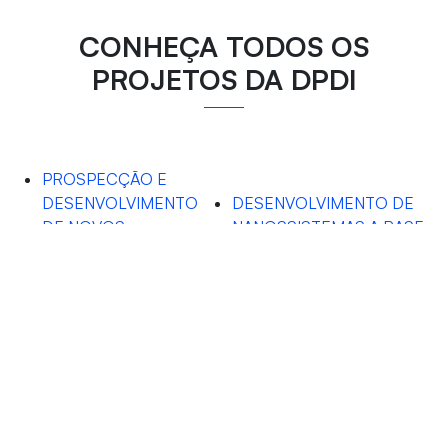
CONHEÇA TODOS OS
PROJETOS DA DPDI
PROSPECÇÃO E
DESENVOLVIMENTO
DESENVOLVIMENTO DE
DE NOVOS
NANOSSISTEMAS A BASE
TRATAMENTOS
DE BIOPOLÍMEROS PARA
FARMACOLÓGICOS
VEICULAÇÃO DE
PARA A DOR
PROTEÍNAS
OROFACIAL
VIOLÊNCIA DE GÊNERO
NO ISOLAMENTO
SOCIAL DA PANDEMIA
DA COVID-19: UMA
ARBOVIROSES: