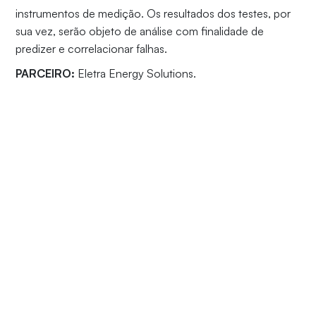
instrumentos de medição. Os resultados dos testes, por
sua vez, serão objeto de análise com finalidade de
predizer e correlacionar falhas.
PARCEIRO:
Eletra Energy Solutions.
ÁREA DE ESTUDO:
Plataformas de Teste e medições
(Jiga de Testes) e Desenvolvimento de Hardware e
Software para automação de testes.
CONHEÇA TODOS OS
PROJETOS DA DPDI
PROSPECÇÃO E
DESENVOLVIMENTO
DESENVOLVIMENTO DE
DE NOVOS
NANOSSISTEMAS A BASE