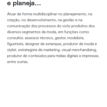
e planeja...
Atuar de forma multidisciplinar no planejamento, na
criação, no desenvolvimento, na gestão e na
comunicação dos processos do ciclo produtivo dos
diversos segmentos da moda, em funções como
consultor, assessor técnico, gestor, modelista,
figurinista, designer de estampas, produtor de moda e
stylist, estrategista de marketing, visual merchandising,
produtor de conteúdos para mídias digitais e impressas,
entre outras.
Período
Duração
Vagas
Integral
3,5 anos
50
Coordenação: Profa. Dra. Priscila
Medeiros Camelo